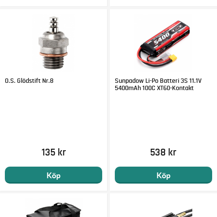
O.S. Glödstift Nr.8
Sunpadow Li-Po Batteri 3S 11.1V
5400mAh 100C XT60-Kontakt
135 kr
538 kr
Köp
Köp