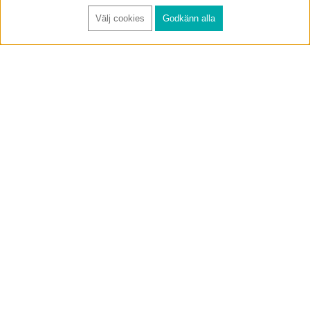
Välj cookies
Godkänn alla
FÅ RYNOS NYHETSBREV
Anmäl
BUTIK & RC-BANA
Öppet i butiken 13-18 måndag-fredag och 10-14 lördag. (Stängt
röda helgdagar).
Annelundsgatan 17B, 749 40 Enköping
service@rynos.se
0171-305 80