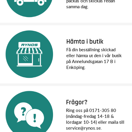
packas och skickas redan
Radio System: TQ™ 2.4 GHz 2-channel radio
samma dag.
Battery Compartment Specs: 165x50x23/25mm
What’s In The Box:
Slash 2WD with XL-5 ESC and Titan® 550 Motor
TQ 2.4 GHz radio system
Traxxas 3000 mAh, 8.4-volt 7-cell NiMH battery with iD®
4-amp USB-C fast charger
Hämta i butik
High quality maintenance tools
Få din beställning skickad
eller hämta ut den i vår butik
What You’ll Need:
på Annelundsgatan 17 B i
Batteries
: Four AA alkaline batteries for the transmitter.
Enköping.
USB-C Power Source
: Traxxas 45-watt AC adapter 2912
and power cable 2916 recommended
Frågor?
Ring oss på 0171-305 80
(måndag-fredag 14-18 &
lördagar 10-14) eller maila till
service@rynos.se.