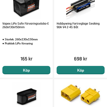
Vapex LiPo Safe Förvaringsväska-E
Hobbywing Fartreglage Seaking
260x130x150mm
90A V4 2-4S Båt
• Storlek: 260x130x150mm
• Praktisk LiPo förvaring
165 kr
698 kr
Köp
Köp