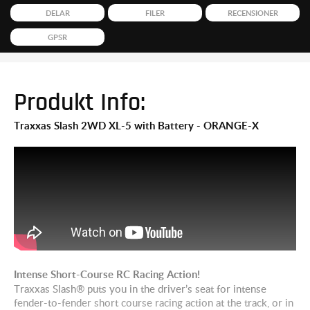
DELAR
FILER
RECENSIONER
GPSR
Produkt Info:
Traxxas Slash 2WD XL-5 with Battery - ORANGE-X
Intense Short-Course RC Racing Action!
Traxxas Slash® puts you in the driver’s seat for intense
fender-to-fender short course racing action at the track, or in