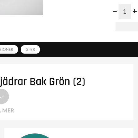
SIONER
GPSR
ädrar Bak Grön (2)
A MER