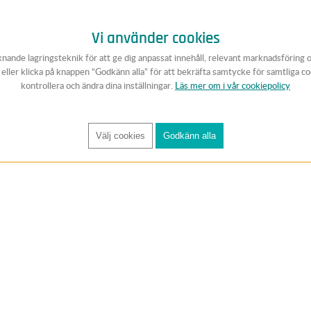
Vi använder cookies
knande lagringsteknik för att ge dig anpassat innehåll, relevant marknadsföring 
v eller klicka på knappen “Godkänn alla” för att bekräfta samtycke för samtliga c
kontrollera och ändra dina inställningar.
Läs mer om i vår cookiepolicy
Välj cookies
Godkänn alla
FÅ RYNOS NYHETSBREV
Anmäl