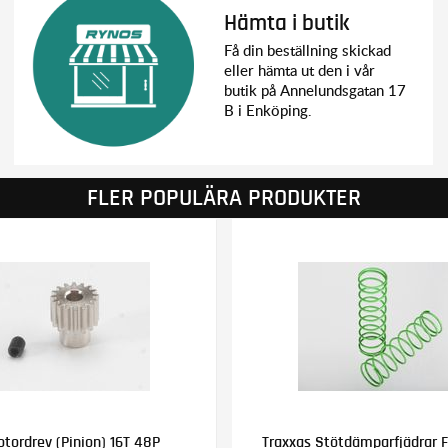
Hämta i butik
Få din beställning skickad
eller hämta ut den i vår
butik på Annelundsgatan 17
B i Enköping.
FLER POPULÄRA PRODUKTER
tordrev (Pinion) 16T 48P
Traxxas Stötdämparfjädrar 