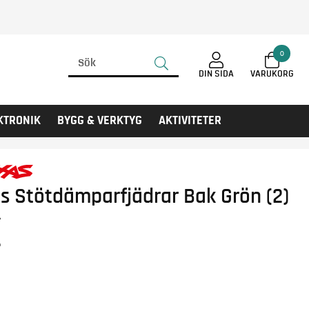
0
DIN SIDA
KTRONIK
BYGG & VERKTYG
AKTIVITETER
s Stötdämparfjädrar Bak Grön (2)
A
r