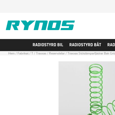
RADIOSTYRD BIL
RADIOSTYRD BÅT
RAD
Hem
/
Fabrikat
/
T
/
Traxxas
/
Reservdelar
/
Traxxas Stötdämparfjädrar Bak Grö