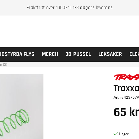
Fraktfritt över 1300kr | 1-3 dagars leverans
IOSTYRDA FLYG
MERCH
3D-PUSSEL
LEKSAKER
ELE
n (2)
Traxxa
Artnr:
423757
65
k