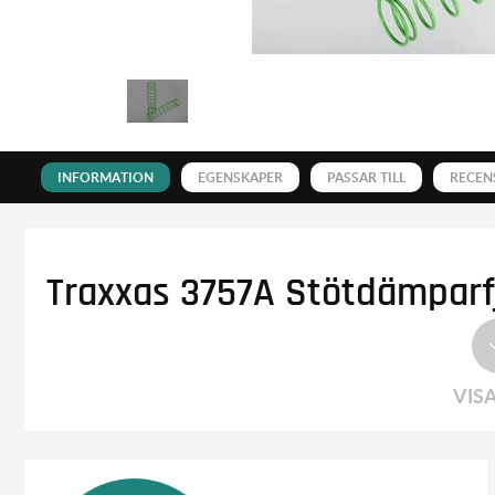
INFORMATION
EGENSKAPER
PASSAR TILL
RECEN
Traxxas 3757A Stötdämparfj
VIS