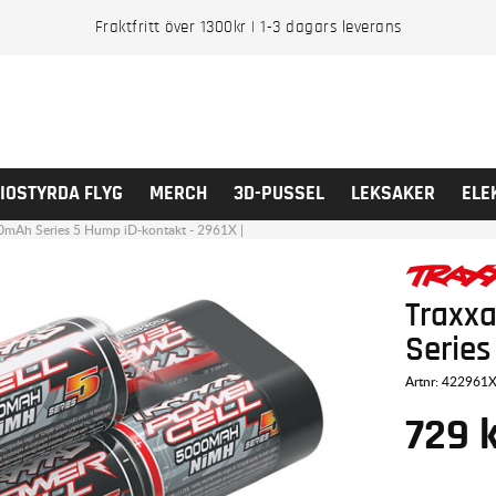
Fraktfritt över 1300kr | 1-3 dagars leverans
IOSTYRDA FLYG
MERCH
3D-PUSSEL
LEKSAKER
ELE
0mAh Series 5 Hump iD-kontakt - 2961X |
Traxx
Series
Artnr:
422961
729
k