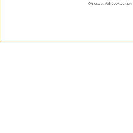
Rynos.se. Välj cookies själ
BUTIK & RC-BANA
Öppet i butiken 13-18 måndag-fredag och 10-