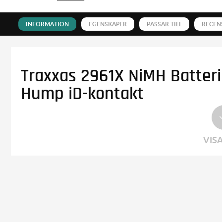
INFORMATION
EGENSKAPER
PASSAR TILL
RECEN
Traxxas 2961X NiMH Batter
Hump iD-kontakt
VIS