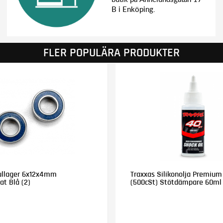
B i Enköping.
FLER POPULÄRA PRODUKTER
ullager 6x12x4mm
Traxxas Silikonolja Premiu
t Blå (2)
(500cSt) Stötdämpare 60ml