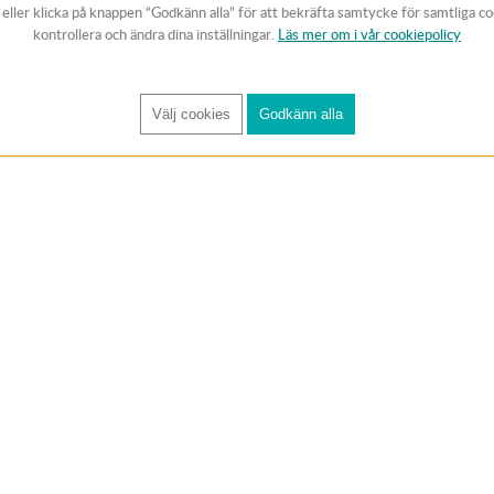
v eller klicka på knappen “Godkänn alla” för att bekräfta samtycke för samtliga c
kontrollera och ändra dina inställningar.
Läs mer om i vår cookiepolicy
Välj cookies
Godkänn alla
FÅ RYNOS NYHETSBREV
Anmäl
KUNDTJÄNST
Handla trygg
Om oss
✔ 1-3 dagars lever