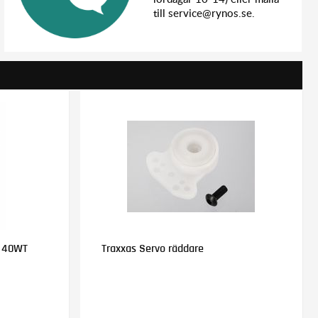
till service@rynos.se.
m 40WT
Traxxas Servo räddare