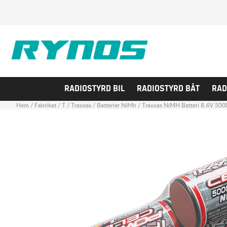
RADIOSTYRD BIL
RADIOSTYRD BÅT
RAD
Hem
/
Fabrikat
/
T
/
Traxxas
/
Batterier NiMh
/
Traxxas NiMH Batteri 8,4V 500