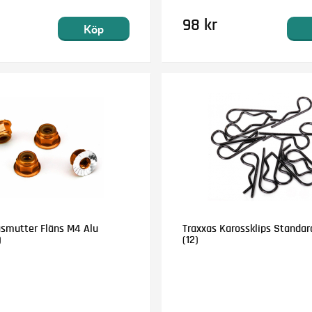
98 kr
Köp
åsmutter Fläns M4 Alu
Traxxas Karossklips Standar
)
(12)