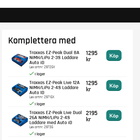
Komplettera med
Traxxas EZ-Peak Dual 8A
1295
Köp
NiMH/LiPo 2-3S Laddare
kr
Auto iD
Lev.artnr:
2972GX
Traxxas EZ-Peak Live 12A
1295
Köp
NiMH/LiPo 2-4S Laddare
kr
Auto ID
Lev.artnr:
2971GX
Traxxas EZ-Peak Live Dual
2195
Köp
26A NiMH/LiPo 2-4S
kr
Laddare med Auto iD
Lev.artnr:
2973G