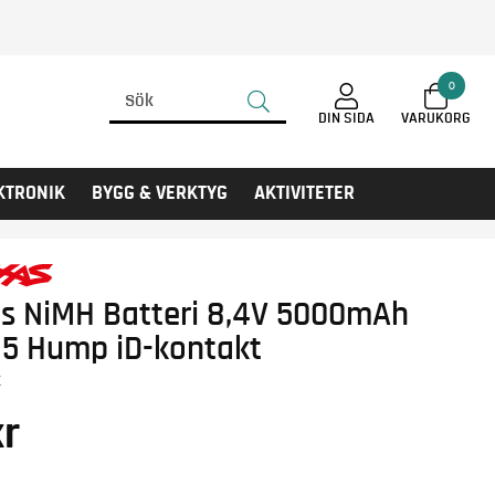
0
DIN SIDA
KTRONIK
BYGG & VERKTYG
AKTIVITETER
as NiMH Batteri 8,4V 5000mAh
 5 Hump iD-kontakt
X
r