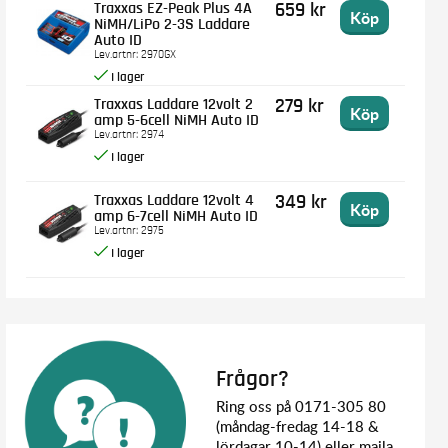
Traxxas EZ-Peak Plus 4A
659 kr
Köp
NiMH/LiPo 2-3S Laddare
Auto ID
Lev.artnr:
2970GX
Traxxas Laddare 12volt 2
279 kr
Köp
amp 5-6cell NiMH Auto ID
Lev.artnr:
2974
Traxxas Laddare 12volt 4
349 kr
Köp
amp 6-7cell NiMH Auto ID
Lev.artnr:
2975
Frågor?
Ring oss på 0171-305 80
(måndag-fredag 14-18 &
lördagar 10-14) eller maila