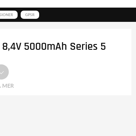
SIONER
GPSR
i 8,4V 5000mAh Series 5
A MER