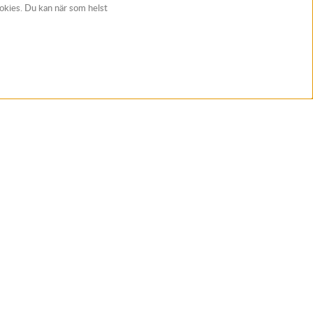
ookies. Du kan när som helst
t
Följ Rynos
ans