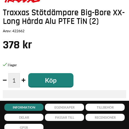
Traxxas Stötdämpare Big-Bore XX-
Long Hårda Alu PTFE TiN (2)
Artnr:
422662
378
kr
Köp
INFORMATION
EGENSKAPER
TILLBEHÖR
DELAR
PASSAR TILL
RECENSIONER
GPSR