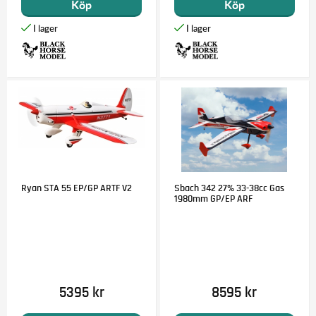
Köp
Köp
Ryan STA 55 EP/GP ARTF V2
Sbach 342 27% 33-38cc Gas
1980mm GP/EP ARF
5395 kr
8595 kr