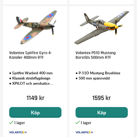
Volantex Spitfire Gyro 4-
Volantex P51D Mustang
Kanaler 400mm RTF
Borstlös 500mm RTF
• Spitfire Warbird 400 mm
• P-51D Mustang Brushless
• Klassisk stridsflygdesign
• 500 mm spännvidd
• XPILOT och aerobatics ...
1149 kr
1595 kr
Köp
Köp