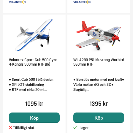
Volantex Sport Cub 500 Gyro
WL A280 P51 Mustang Warbird
4-Kanals 500mm RTF Blå
560mm RTF
• Sport Cub 500 i blå design
• Borstlös motor med god kraft•
• XPILOT-stabilisering
Växla mellan 6G och 3D•
• RTF med cirka 20 mi...
Slagtålig...
1095 kr
1395 kr
Köp
Köp