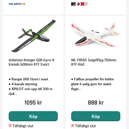
Volantex Ranger 600 Gyro 4-
WL F959S Segelflyg 750mm
Kanals 600mm RTF Svart
RTF Röd
• Ranger 600 Stunt i svart
• Fällbar propeller för bättre
• 4-kanals styrning
glid• 6-axlig gyro för stabil
• XPILOT och upp till 200 m
flygn...
r&#...
1095 kr
888 kr
Köp
Köp