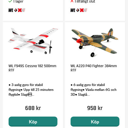
WL F949S Cessna 182 500mm
WL A220 P40 Fighter 384mm
RTF
RTF
• 3-axlig gyro för stabil
• 6-axlig gyro för stabil
flygning• Upp till 25 minuters
flygning• Växla mellan 6G och
flygtid• Slagt...
3D• Slagtå...
688 kr
958 kr
Köp
Köp