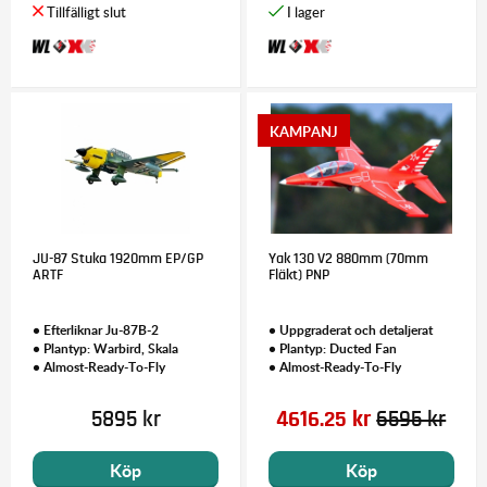
JU-87 Stuka 1920mm EP/GP
Yak 130 V2 880mm (70mm
ARTF
Fläkt) PNP
• Efterliknar Ju-87B-2
• Uppgraderat och detaljerat
• Plantyp: Warbird, Skala
• Plantyp: Ducted Fan
• Almost-Ready-To-Fly
• Almost-Ready-To-Fly
5895 kr
4616.25 kr
6595 kr
Köp
Köp