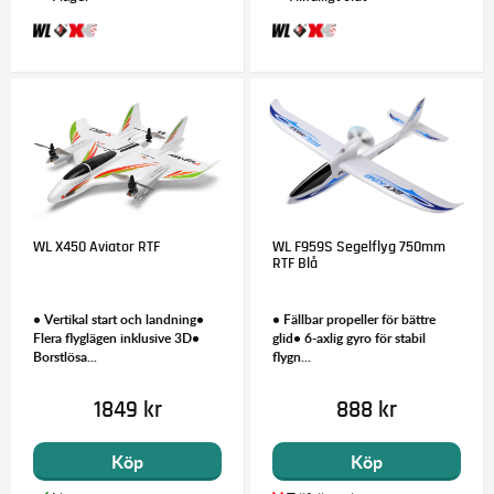
WL X450 Aviator RTF
WL F959S Segelflyg 750mm
RTF Blå
• Vertikal start och landning•
• Fällbar propeller för bättre
Flera flyglägen inklusive 3D•
glid• 6-axlig gyro för stabil
Borstlösa...
flygn...
1849 kr
888 kr
Köp
Köp