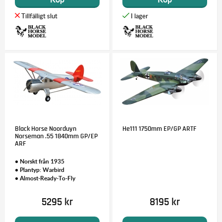
Black Horse Noorduyn
He111 1750mm EP/GP ARTF
Norseman .55 1840mm GP/EP
ARF
• Norskt från 1935
• Plantyp: Warbird
• Almost-Ready-To-Fly
5295 kr
8195 kr