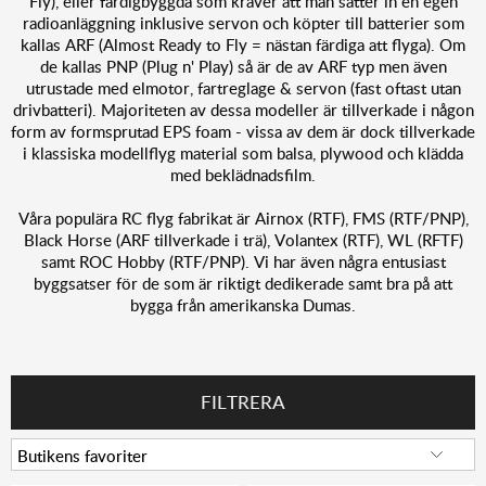
Fly), eller färdigbyggda som kräver att man sätter in en egen
radioanläggning inklusive servon och köpter till batterier som
kallas ARF (Almost Ready to Fly = nästan färdiga att flyga). Om
de kallas PNP (Plug n' Play) så är de av ARF typ men även
utrustade med elmotor, fartreglage & servon (fast oftast utan
drivbatteri). Majoriteten av dessa modeller är tillverkade i någon
form av formsprutad EPS foam - vissa av dem är dock tillverkade
i klassiska modellflyg material som balsa, plywood och klädda
med beklädnadsfilm.
Våra populära RC flyg fabrikat är Airnox (RTF), FMS (RTF/PNP),
Black Horse (ARF tillverkade i trä), Volantex (RTF), WL (RFTF)
samt ROC Hobby (RTF/PNP). Vi har även några entusiast
byggsatser för de som är riktigt dedikerade samt bra på att
bygga från amerikanska Dumas.
FILTRERA