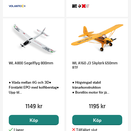
WL A800 Segelflyg 800mm
WL A160 J3 Skylark 650mm
RTF
• Växla mellan 6G och 3D•
• Högvingad stabil
Förstärkt EPO med kolfiberstag•
tränarkonstruktion
Upp til...
• Borstlös motor för jä...
1149 kr
1195 kr
Köp
Köp