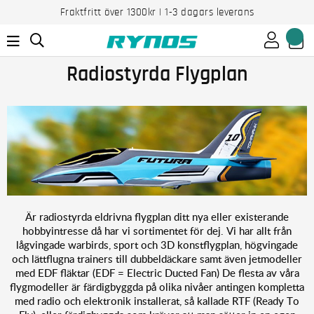
Fraktfritt över 1300kr | 1-3 dagars leverans
Radiostyrda Flygplan
Är radiostyrda eldrivna flygplan ditt nya eller existerande
hobbyintresse då har vi sortimentet för dej. Vi har allt från
lågvingade warbirds, sport och 3D konstflygplan, högvingade
och lättflugna trainers till dubbeldäckare samt även jetmodeller
med EDF fläktar (EDF = Electric Ducted Fan) De flesta av våra
flygmodeller är färdigbyggda på olika nivåer antingen kompletta
med radio och elektronik installerat, så kallade RTF (Ready To