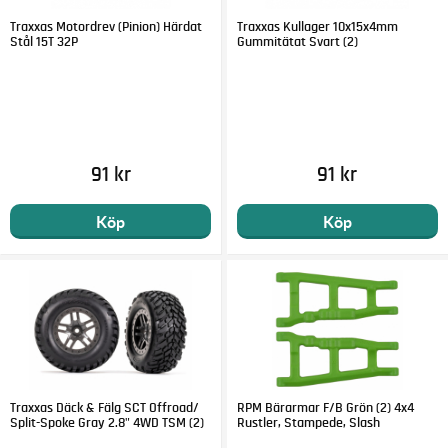
Traxxas Motordrev (Pinion) Härdat
Traxxas Kullager 10x15x4mm
Stål 15T 32P
Gummitätat Svart (2)
91 kr
91 kr
Köp
Köp
Traxxas Däck & Fälg SCT Offroad/
RPM Bärarmar F/B Grön (2) 4x4
Split-Spoke Gray 2.8" 4WD TSM (2)
Rustler, Stampede, Slash