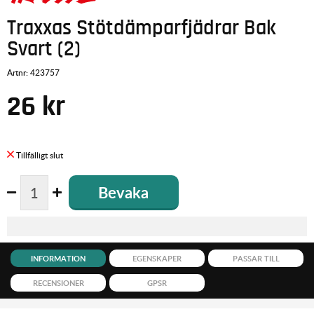
Traxxas Stötdämparfjädrar Bak
Svart (2)
Artnr:
423757
26
kr
Bevaka
INFORMATION
EGENSKAPER
PASSAR TILL
RECENSIONER
GPSR