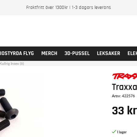
Fraktfritt över 1300kr | 1-3 dagars leverans
IOSTYRDA FLYG
MERCH
3D-PUSSEL
LEKSAKER
ELE
llrig Insex (6)
Traxxa
Artnr:
422576
33
k