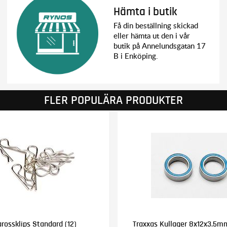
Hämta i butik
Få din beställning skickad
eller hämta ut den i vår
butik på Annelundsgatan 17
B i Enköping.
FLER POPULÄRA PRODUKTER
rossklips Standard (12)
Traxxas Kullager 8x12x3.5m