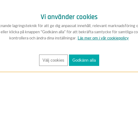
Vi använder cookies
knande lagringsteknik för att ge dig anpassat innehåll, relevant marknadsföring 
v eller klicka på knappen “Godkänn alla” för att bekräfta samtycke för samtliga c
kontrollera och ändra dina inställningar.
Läs mer om i vår cookiepolicy
Välj cookies
Godkänn alla
FÅ RYNOS NYHETSBREV
Anmäl