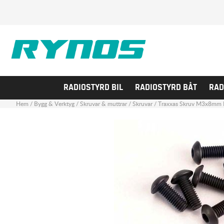
RADIOSTYRD BIL
RADIOSTYRD BÅT
RAD
Hem
/
Bygg & Verktyg
/
Skruvar & muttrar
/
Skruvar
/
Traxxas Skruv M3x8mm Ku