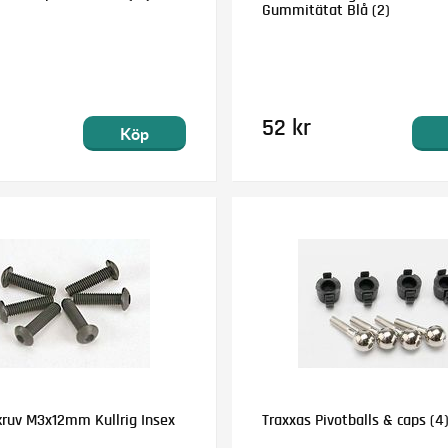
Gummitätat Blå (2)
52 kr
Köp
kruv M3x12mm Kullrig Insex
Traxxas Pivotballs & caps (4