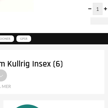
SIONER
GPSR
Kullrig Insex (6)
A MER