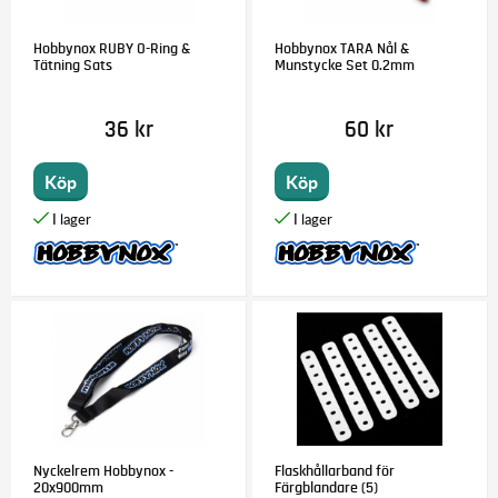
Hobbynox RUBY O-Ring &
Hobbynox TARA Nål &
Tätning Sats
Munstycke Set 0.2mm
36 kr
60 kr
Köp
Köp
Nyckelrem Hobbynox -
Flaskhållarband för
20x900mm
Färgblandare (5)