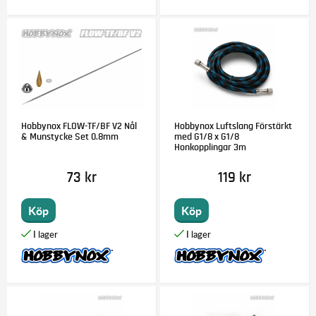
Hobbynox FLOW-TF/BF V2 Nål
Hobbynox Luftslang Förstärkt
& Munstycke Set 0.8mm
med G1/8 x G1/8
Honkopplingar 3m
73 kr
119 kr
Köp
Köp