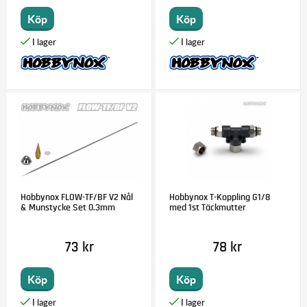
Köp
Köp
Hobbynox FLOW-TF/BF V2 Nål
Hobbynox T-Koppling G1/8
& Munstycke Set 0.3mm
med 1st Täckmutter
73 kr
78 kr
Köp
Köp