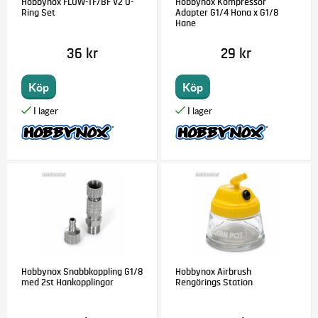
Hobbynox FLOW-TF/BF V2 O-
Hobbynox Kompressor
Ring Set
Adapter G1/4 Hona x G1/8
Hane
36 kr
29 kr
Köp
Köp
Hobbynox Snabbkoppling G1/8
Hobbynox Airbrush
med 2st Hankopplingar
Rengörings Station