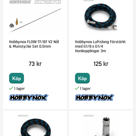
Hobbynox FLOW-TF/BF V2 Nål
Hobbynox Luftslang Förstärkt
& Munstycke Set 0.5mm
med G1/8 x G1/4
Honkopplingar 3m
73 kr
125 kr
Köp
Köp