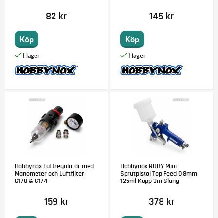
82 kr
145 kr
Köp
Köp
Hobbynox Luftregulator med
Hobbynox RUBY Mini
Manometer och Luftfilter
Sprutpistol Top Feed 0.8mm
G1/8 & G1/4
125ml Kopp 3m Slang
159 kr
378 kr