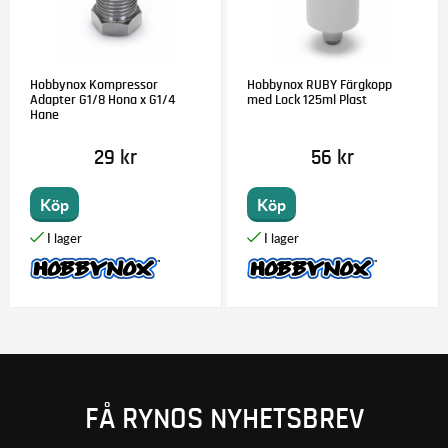
Hobbynox Kompressor
Hobbynox RUBY Färgkopp
Adapter G1/8 Hona x G1/4
med Lock 125ml Plast
Hane
29 kr
56 kr
Köp
Köp
FÅ RYNOS NYHETSBREV