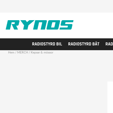
RADIOSTYRD BIL
RADIOSTYRD BÅT
RAD
Hem
/
MERCH
/
Kepsar & mössor