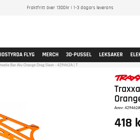
Fraktfritt över 1300kr | 1-3 dagars leverans
IOSTYRDA FLYG
MERCH
3D-PUSSEL
LEKSAKER
ELE
heelie Bar Alu Orange Drag Slash - 429462A | T
Traxxa
Orang
Artnr:
429462
418
k