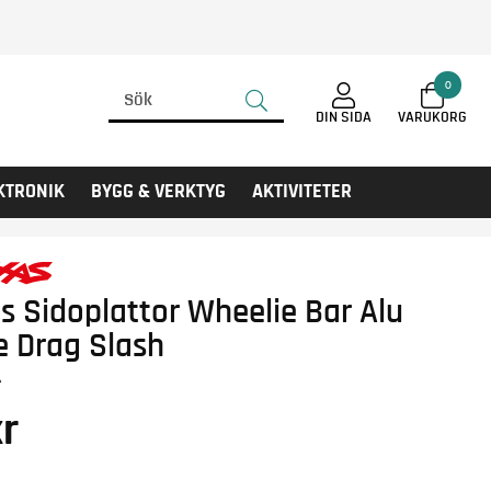
0
DIN SIDA
KTRONIK
BYGG & VERKTYG
AKTIVITETER
s Sidoplattor Wheelie Bar Alu
e Drag Slash
A
r