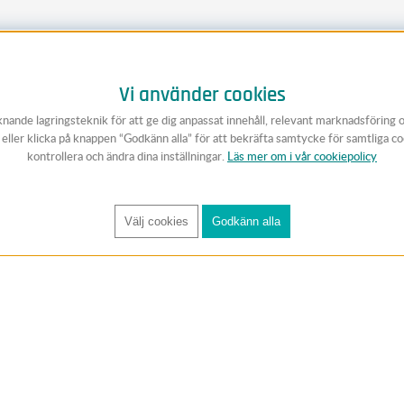
Vi använder cookies
knande lagringsteknik för att ge dig anpassat innehåll, relevant marknadsföring 
v eller klicka på knappen “Godkänn alla” för att bekräfta samtycke för samtliga c
kontrollera och ändra dina inställningar.
Läs mer om i vår cookiepolicy
Välj cookies
Godkänn alla
FÅ RYNOS NYHETSBREV
Anmäl