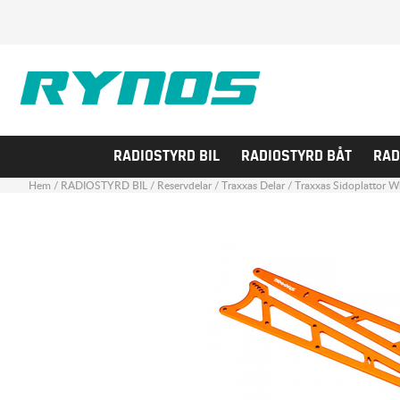
RADIOSTYRD BIL
RADIOSTYRD BÅT
RAD
Hem
/
RADIOSTYRD BIL
/
Reservdelar
/
Traxxas Delar
/
Traxxas Sidoplattor W