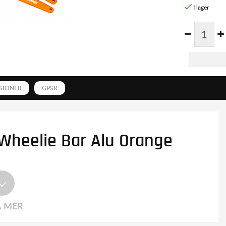
SIONER
GPSR
Wheelie Bar Alu Orange
A MER