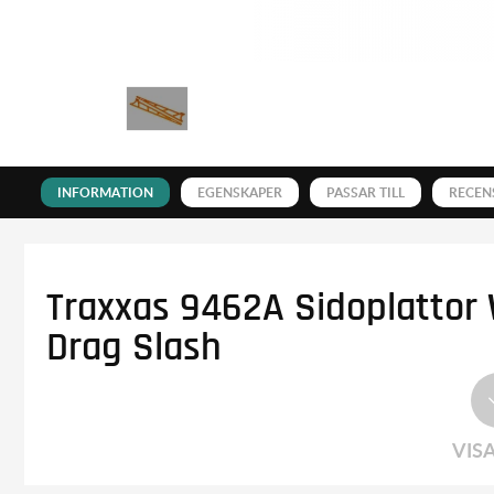
INFORMATION
EGENSKAPER
PASSAR TILL
RECEN
Traxxas 9462A Sidoplattor 
Drag Slash
VIS