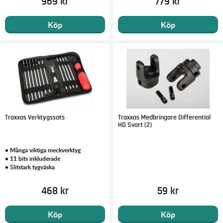
969 kr
779 kr
Köp
Köp
Traxxas Verktygssats
Traxxas Medbringare Differential
HD Svart (2)
• Många viktiga meckverktyg
• 11 bits inkluderade
• Slitstark tygväska
468 kr
59 kr
Köp
Köp