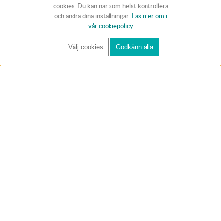
cookies. Du kan när som helst kontrollera
och ändra dina inställningar.
Läs mer om i
vår cookiepolicy
Välj cookies
Godkänn alla
FÅ RYNOS NYHETSBREV
Anmäl
BUTIK & RC-BANA
Öppet i butiken 13-18 måndag-fredag och 10-14 lördag. (Stängt
röda helgdagar).