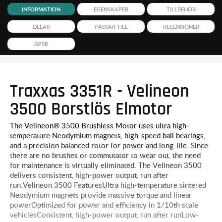
INFORMATION
EGENSKAPER
TILLBEHÖR
DELAR
PASSAR TILL
RECENSIONER
GPSR
Traxxas 3351R - Velineon
3500 Borstlös Elmotor
The Velineon® 3500 Brushless Motor uses ultra high-
temperature Neodymium magnets, high-speed ball bearings,
and a precision balanced rotor for power and long-life. Since
there are no brushes or commutator to wear out, the need
for maintenance is virtually eliminated. The Velineon 3500
delivers consistent, high-power output, run after
run.Velineon 3500 FeaturesUltra high-temperature sintered
Neodymium magnets provide massive torque and linear
powerOptimized for power and efficiency in 1/10th scale
vehiclesConsistent, high-power output, run after runLow-