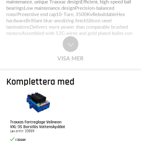
maintenance, unique Traxxas designEfficient, high-speed ball
bearingsLow maintenance designPrecision-balanced
rotorProtective end cap10-Turn, 3500KvRebuildableHex
hardwareBrilliant blue-anodizing finishSilicon steel
laminationsDelivers more power than comparable brushed
motorsAssembled with 12G wires and gold plated bullet con
VISA MER
Komplettera med
Traxxas Fartreglage Velineon
VXL-3S Borstlös Vattenskyddat
Lev.artnr:
3355R