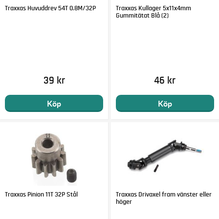
Traxxas Huvuddrev 54T 0.8M/32P
Traxxas Kullager 5x11x4mm
Gummitätat Blå (2)
39 kr
46 kr
Köp
Köp
Traxxas Pinion 11T 32P Stål
Traxxas Drivaxel fram vänster eller
höger