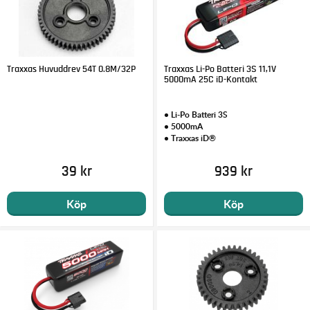
Traxxas Huvuddrev 54T 0.8M/32P
Traxxas Li-Po Batteri 3S 11,1V
5000mA 25C iD-Kontakt
• Li-Po Batteri 3S
• 5000mA
• Traxxas iD®
39 kr
939 kr
Köp
Köp