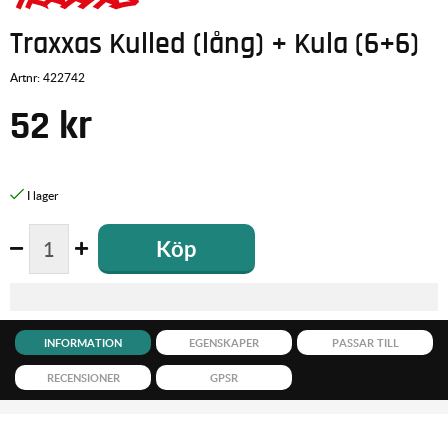
Traxxas Kulled (lång) + Kula (6+6)
Artnr:
422742
52
kr
Köp
INFORMATION
EGENSKAPER
PASSAR TILL
RECENSIONER
GPSR