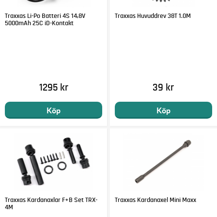
Traxxas Li-Po Batteri 4S 14,8V
Traxxas Huvuddrev 38T 1.0M
5000mAh 25C iD-Kontakt
1295 kr
39 kr
Köp
Köp
Traxxas Kardanaxlar F+B Set TRX-
Traxxas Kardanaxel Mini Maxx
4M