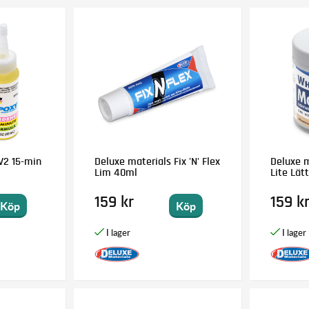
V2 15-min
Deluxe materials Fix 'N' Flex
Deluxe m
Lim 40ml
Lite Lät
159 kr
159 k
Köp
Köp