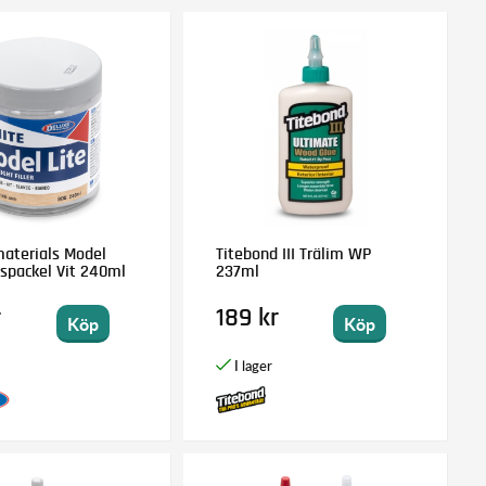
aterials Model
Titebond III Trälim WP
tspackel Vit 240ml
237ml
r
189 kr
Köp
Köp