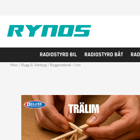
RADIOSTYRD BIL
RADIOSTYRD BÅT
RAD
Hem
/
Bygg & Verktyg
/
Byggmaterial
/
Lim