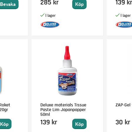
285 kr
139 k
Bevaka
Köp
Roket
Deluxe materials Tissue
ZAP-Gel 
20gr
Paste Lim Japanpapper
50ml
139 kr
30 kr
Köp
Köp