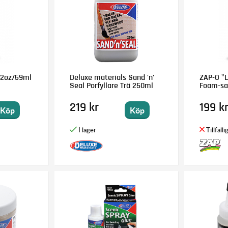
 2oz/59ml
Deluxe materials Sand 'n'
ZAP-O "L
Seal Porfyllare Trä 250ml
Foam-sa
219 kr
199 k
Köp
Köp