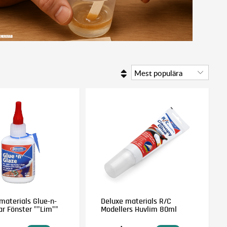
materials Glue-n-
Deluxe materials R/C
ar Fönster ""Lim""
Modellers Huvlim 80ml