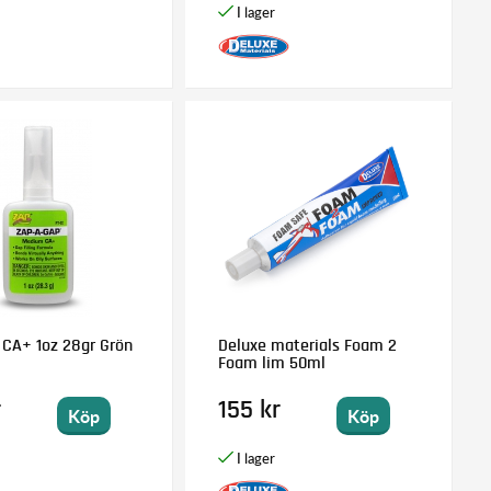
 CA+ 1oz 28gr Grön
Deluxe materials Foam 2
Foam lim 50ml
r
155 kr
Köp
Köp