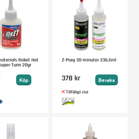
aterials Roket Hot
Z-Poxy 30-minuter 236.5ml
Super-Tunn 20gr
r
378 kr
Köp
Bevaka