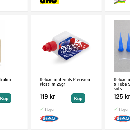
Trälim
Deluxe materials Precision
Deluxe m
Plastlim 25gr
& Tube S
sats
119 kr
125 k
Köp
Köp