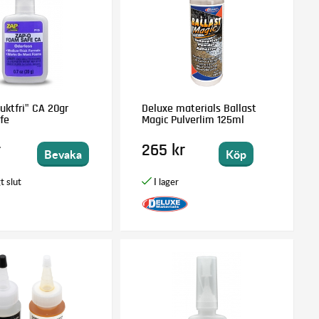
uktfri" CA 20gr
Deluxe materials Ballast
fe
Magic Pulverlim 125ml
r
265 kr
Bevaka
Köp