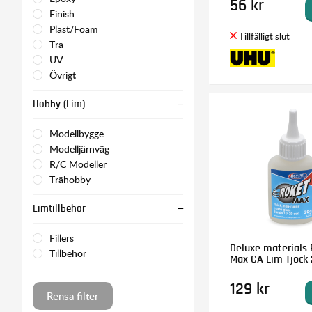
56 kr
Finish
Plast/Foam
Trä
UV
Övrigt
Hobby (Lim)
Modellbygge
Modelljärnväg
R/C Modeller
Trähobby
Limtillbehör
Fillers
Deluxe materials 
Tillbehör
Max CA Lim Tjock 
129 kr
Rensa filter