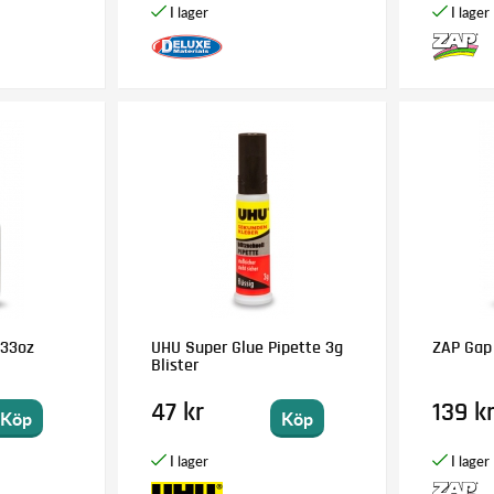
.33oz
UHU Super Glue Pipette 3g
ZAP Gap
Blister
47 kr
139 k
Köp
Köp