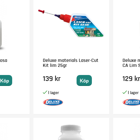
Rosa
Deluxe materials Laser-Cut
Deluxe m
Kit lim 25gr
CA Lim 
139 kr
129 k
Köp
Köp