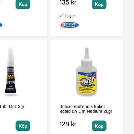
r
135 kr
Köp
Köp
tub 0.1oz 3gr
Deluxe materials Roket
Rapid CA Lim Medium 20gr
129 kr
Köp
Köp