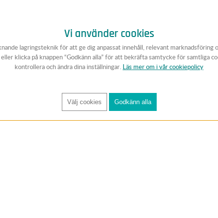
Vi använder cookies
knande lagringsteknik för att ge dig anpassat innehåll, relevant marknadsföring 
v eller klicka på knappen “Godkänn alla” för att bekräfta samtycke för samtliga c
kontrollera och ändra dina inställningar.
Läs mer om i vår cookiepolicy
Välj cookies
Godkänn alla
FÅ RYNOS NYHETSBREV
Anmäl