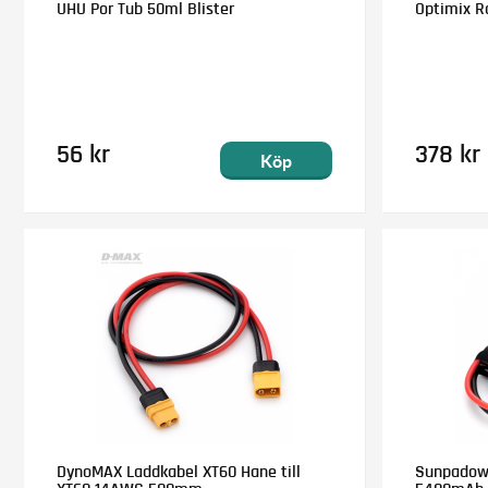
UHU Por Tub 50ml Blister
Optimix Ra
56 kr
378 kr
Köp
DynoMAX Laddkabel XT60 Hane till
Sunpadow L