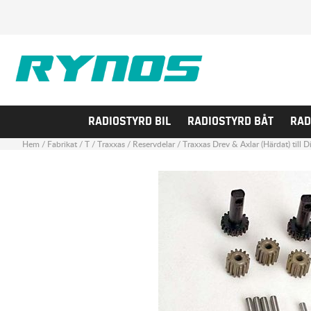
RADIOSTYRD BIL
RADIOSTYRD BÅT
RAD
Hem
/
Fabrikat
/
T
/
Traxxas
/
Reservdelar
/
Traxxas Drev & Axlar (Härdat) till Di