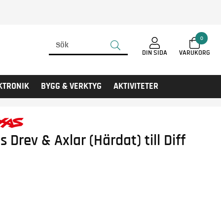
0
DIN SIDA
KTRONIK
BYGG & VERKTYG
AKTIVITETER
s Drev & Axlar (Härdat) till Diff