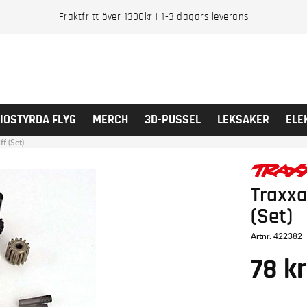
Fraktfritt över 1300kr | 1-3 dagars leverans
IOSTYRDA FLYG
MERCH
3D-PUSSEL
LEKSAKER
ELE
ff (Set)
Traxxa
(Set)
Artnr:
422382
78
kr