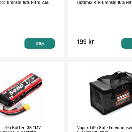
ce Bränsle 16% Nitro 2,5L
Optimix RTR Bränsle 16% Nitr
199 kr
Köp
i-Po Batteri 3S 11.1V
Vapex LiPo Safe Förvaringsv