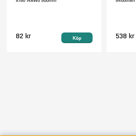
XT60 14AWG 500mm
5400mAh 
82 kr
538 kr
Köp