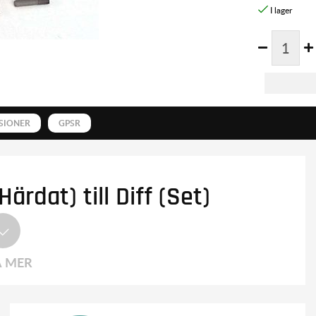
SIONER
GPSR
ärdat) till Diff (Set)
A MER