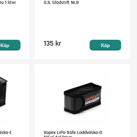
o 1 liter
O.S. Glödstift Nr.8
135 kr
Köp
Köp
äska-E
Vapex LiPo-Safe Laddväska-D