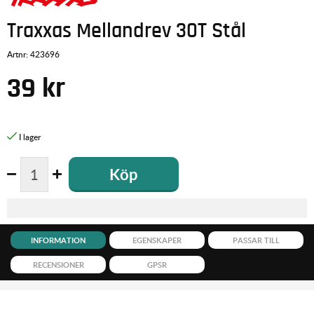
Traxxas Mellandrev 30T Stål
Artnr:
423696
39
kr
Köp
INFORMATION
EGENSKAPER
PASSAR TILL
RECENSIONER
GPSR