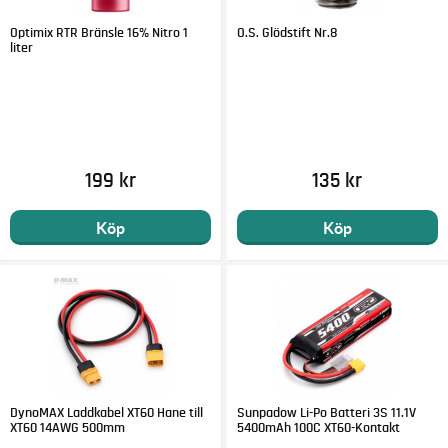
Optimix RTR Bränsle 16% Nitro 1
O.S. Glödstift Nr.8
liter
199 kr
135 kr
Köp
Köp
DynoMAX Laddkabel XT60 Hane till
Sunpadow Li-Po Batteri 3S 11.1V
XT60 14AWG 500mm
5400mAh 100C XT60-Kontakt