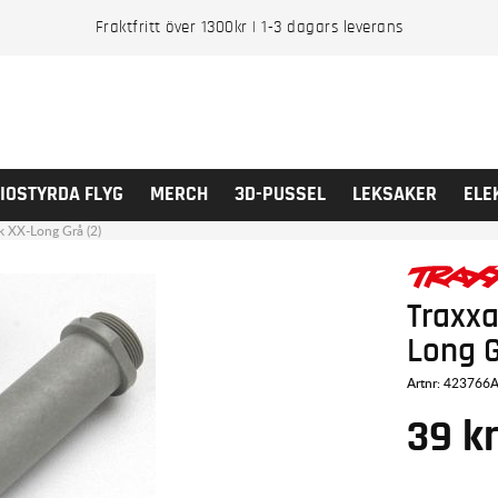
Fraktfritt över 1300kr | 1-3 dagars leverans
IOSTYRDA FLYG
MERCH
3D-PUSSEL
LEKSAKER
ELE
k XX-Long Grå (2)
Traxxa
Long G
Artnr:
423766
39
k