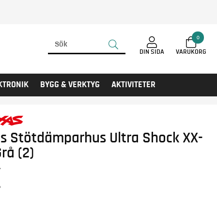
0
DIN SIDA
KTRONIK
BYGG & VERKTYG
AKTIVITETER
s Stötdämparhus Ultra Shock XX-
rå (2)
A
r