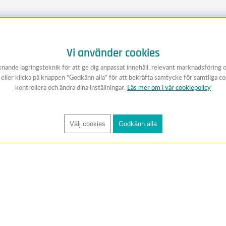
Vi använder cookies
knande lagringsteknik för att ge dig anpassat innehåll, relevant marknadsföring 
v eller klicka på knappen “Godkänn alla” för att bekräfta samtycke för samtliga c
kontrollera och ändra dina inställningar.
Läs mer om i vår cookiepolicy
Välj cookies
Godkänn alla
FÅ RYNOS NYHETSBREV
Anmäl