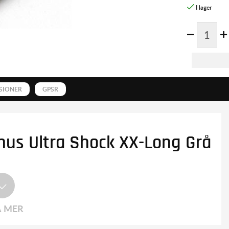
SIONER
GPSR
us Ultra Shock XX-Long Grå
A MER