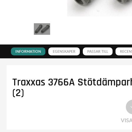
INFORMATION
EGENSKAPER
PASSAR TILL
RECEN
Traxxas 3766A Stötdämparh
(2)
VIS