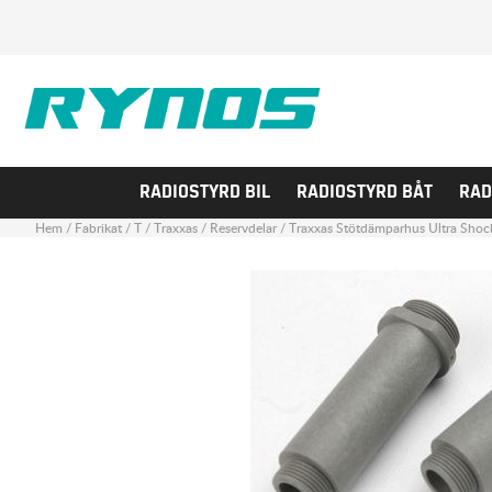
RADIOSTYRD BIL
RADIOSTYRD BÅT
RAD
Hem
/
Fabrikat
/
T
/
Traxxas
/
Reservdelar
/
Traxxas Stötdämparhus Ultra Shoc