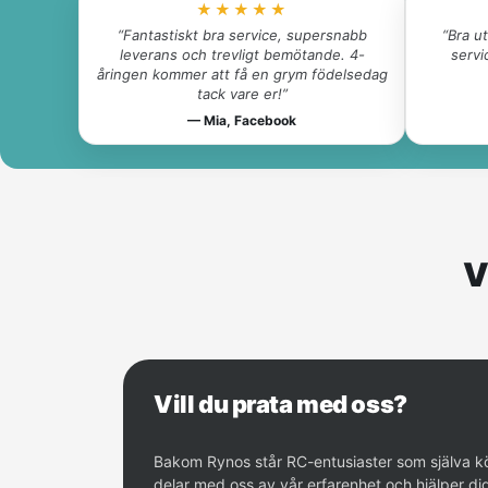
★★★★★
“Fantastiskt bra service, supersnabb
“Bra u
leverans och trevligt bemötande. 4-
servi
åringen kommer att få en grym födelsedag
tack vare er!”
— Mia, Facebook
V
Vill du prata med oss?
Bakom Rynos står RC-entusiaster som själva kör
delar med oss av vår erfarenhet och hjälper di