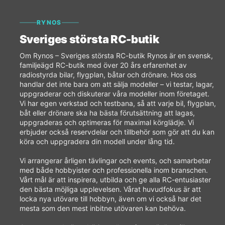
RYNOS
Sveriges största RC-butik
Om Rynos – Sveriges största RC-butik Rynos är en svensk,
familjeägd RC-butik med över 20 års erfarenhet av
radiostyrda bilar, flygplan, båtar och drönare. Hos oss
handlar det inte bara om att sälja modeller – vi testar, lagar,
uppgraderar och diskuterar våra modeller inom företaget.
Vi har egen verkstad och testbana, så att varje bil, flygplan,
båt eller drönare ska ha bästa förutsättning att lagas,
uppgraderas och optimeras för maximal körglädje. Vi
erbjuder också reservdelar och tillbehör som gör att du kan
köra och uppgradera din modell under lång tid.
Vi arrangerar årligen tävlingar och events, och samarbetar
med både hobbyister och professionella inom branschen.
Vårt mål är att inspirera, utbilda och ge alla RC-entusiaster
den bästa möjliga upplevelsen. Vårat huvudfokus är att
locka nya utövare till hobbyn, även om vi också har det
mesta som den mest inbitne utövaren kan behöva.