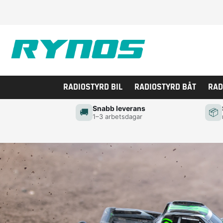
RADIOSTYRD BIL
RADIOSTYRD BÅT
RAD
Snabb leverans
🚚
📦
1–3 arbetsdagar