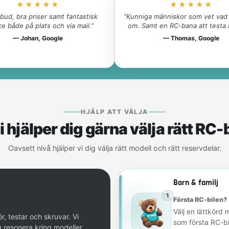
★★★★★
★★★★★
tbud, bra priser samt fantastisk
“Kunniga människor som vet vad 
ce både på plats och via mail.”
om. Samt en RC-bana att testa b
— Johan, Google
— Thomas, Google
HJÄLP ATT VÄLJA
i hjälper dig gärna välja rätt RC-b
Oavsett nivå hjälper vi dig välja rätt modell och rätt reservdelar.
Barn & familj
1
Första RC-bilen? 
Välj en lättkörd 
, testar och skruvar. Vi
som första RC-bil
g resonera kring modeller,