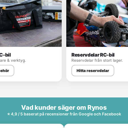
C-bil
Reservdelar RC-bil
dare & verktyg.
Reservdelar från stort lager.
lbehör
Hitta reservdelar
Vad kunder säger om Rynos
⭐ 4,9 / 5 baserat på recensioner från Google och Facebook