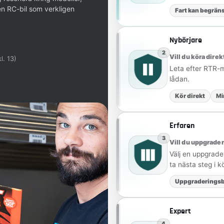
en RC-bil som verkligen
Fart kan begrän
Nybörjare
2
Vill du köra dire
l. 13)
Leta efter RTR-m
lådan.
Kör direkt
Mi
Erfaren
3
Vill du uppgrade
Välj en uppgrader
ta nästa steg i k
Uppgraderingsb
Expert
4