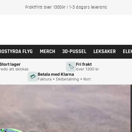
Fraktfritt över 1300kr | 1-3 dagars leverans
IOSTYRDA FLYG
MERCH
3D-PUSSEL
LEKSAKER
ELE
Stort lager
Fri frakt
🏷️
redo att skickas
över 1300 kr
Betala med Klarna
💳
Faktura • Delbetalning • Kort