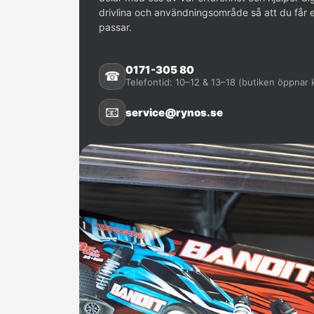
drivlina och användningsområde så att du får 
passar.
0171-305 80
☎
Telefontid: 10–12 & 13–18 (butiken öppnar k
📧
service@rynos.se