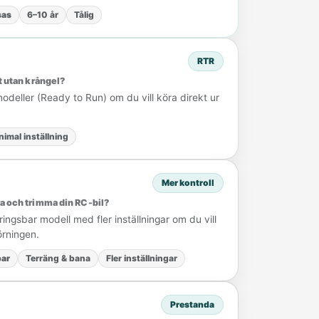
sas
6–10 år
Tålig
RTR
kt utan krångel?
odeller (Ready to Run) om du vill köra direkt ur
nimal inställning
Mer kontroll
ra och trimma din RC-bil?
ingsbar modell med fler inställningar om du vill
örningen.
ar
Terräng & bana
Fler inställningar
Prestanda