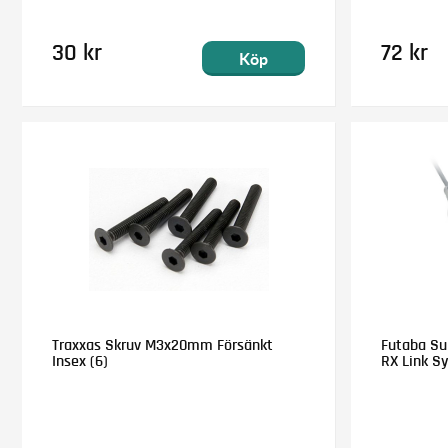
30 kr
72 kr
Köp
Traxxas Skruv M3x20mm Försänkt
Futaba Su
Insex (6)
RX Link S