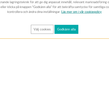
knande lagringsteknik för att ge dig anpassat innehåll, relevant marknadsföring 
v eller klicka på knappen “Godkänn alla” för att bekräfta samtycke för samtliga c
kontrollera och ändra dina inställningar.
Läs mer om i vår cookiepolicy
Välj cookies
Godkänn alla
FÅ RYNOS NYHETSBREV
Anmäl
KUNDTJÄNST
Handla trygg
Om oss