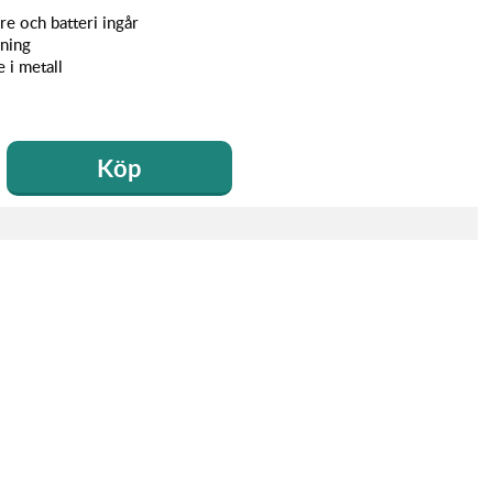
e och batteri ingår
ning
e i metall
Köp