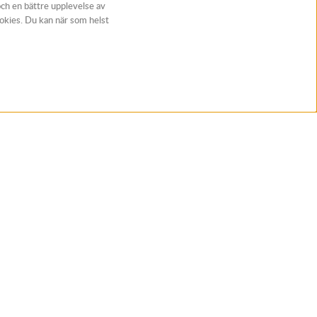
och en bättre upplevelse av
ookies. Du kan när som helst
t
Följ Rynos