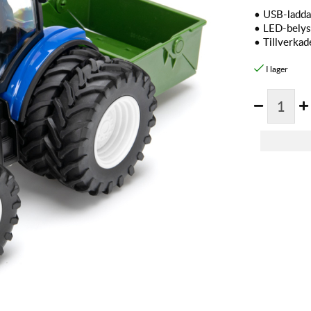
•
USB-laddar
•
LED-belys
•
Tillverkad