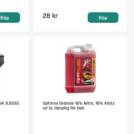
28 kr
Köp
Köp
6K S.BUS2
Optimix Bränsle 16% Nitro, 18% Klotz
oil 5L lämplig för Heli