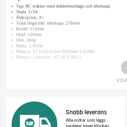
Typ: RC-traktor med dubbelmontage och tiltskopa
Skala: 1/24
Åldergräns: 3+
Total längd inkl. tiltskopa: 278mm
Bredd: 155mm
Höjd: 120mm
Vikt: 388g
Radio: 2.4GHz
Battery: 1S 1450 Li-Ion 500mAh 1.85Wh
Battery Connector: JST-RCY (BEC)
Radiofunktioner:
Styrning höger/vänster
VIS
Framåt/bakåt
Lampor av/på
Inkluderande tillbehör:
2.4GHz Radio
Batteri: 1S (3.7V) Li-Ion 500mAh
Snabb leverans
Laddare: USB
Alla ordrar som läggs
Kompletterande tillbehör:
vardagar innan klockan