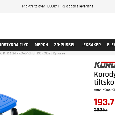
Fraktfritt över 1300kr | 1-3 dagars leverans
IOSTYRDA FLYG
MERCH
3D-PUSSEL
LEKSAKER
ELE
a RC RTR 1:24 - KO6640HB | KORODY | Rynos.se
Korod
tiltsk
Artnr:
KO6640
193.
388
kr