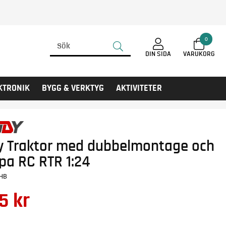
0
DIN SIDA
KTRONIK
BYGG & VERKTYG
AKTIVITETER
y Traktor med dubbelmontage och
opa RC RTR 1:24
HB
75
kr