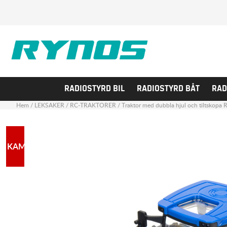
RADIOSTYRD BIL
RADIOSTYRD BÅT
RAD
Hem
/
LEKSAKER
/
RC-TRAKTORER
/
Traktor med dubbla hjul och tiltskop