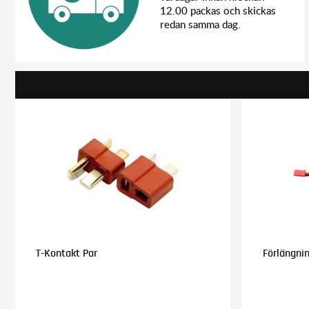
12.00 packas och skickas
Batterier: 2x AAA Alkaline (för sändare)
redan samma dag.
T-Kontakt Par
Förlängni