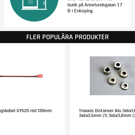
butik på Annelundsgatan 17
B i Enköping.
FLER POPULÄRA PRODUKTER
ngskabel GY520 röd 130mm
Traxxas Distanser Alu 3x6x1
3x6x2,5mm (1) 3x6x3,8mm (