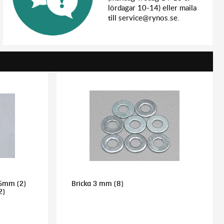
lördagar 10-14) eller maila
till service@rynos.se.
,5mm (2)
Bricka 3 mm (8)
2)