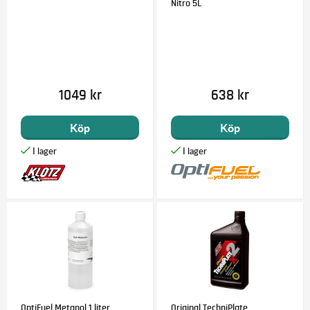
Nitro 5L
1049 kr
638 kr
Köp
Köp
OptiFuel Metanol 1 liter
Original TechniPlate