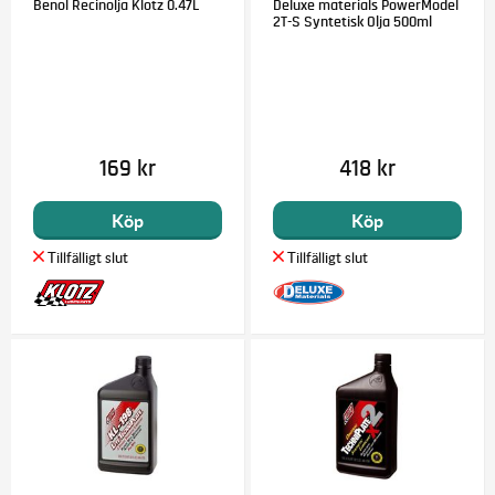
Benol Recinolja Klotz 0.47L
Deluxe materials PowerModel
2T-S Syntetisk Olja 500ml
169 kr
418 kr
Köp
Köp