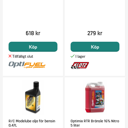
618 kr
279 kr
Köp
Köp
R/C Modelube olja för bensin
Optimix RTR Bränsle 16% Nitro
0.47L
5 liter