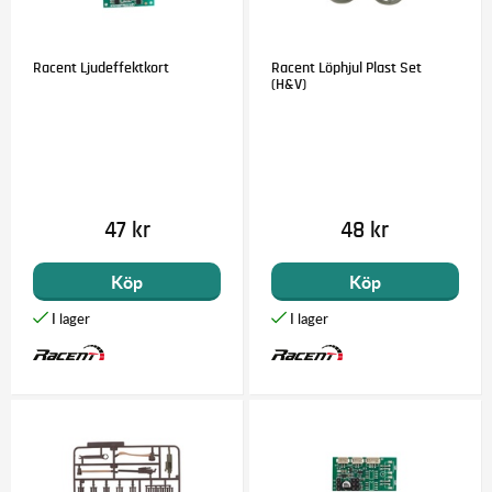
Racent Ljudeffektkort
Racent Löphjul Plast Set
(H&V)
47 kr
48 kr
Köp
Köp