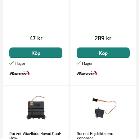
47 kr
289 kr
Köp
Köp
Racent Växellåda Huvud Dual-
Racent Höjdriktservo
Flow
Kanonrör