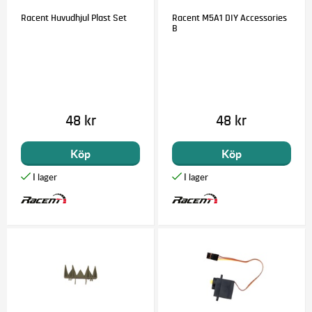
Racent Huvudhjul Plast Set
Racent M5A1 DIY Accessories
B
48 kr
48 kr
Köp
Köp