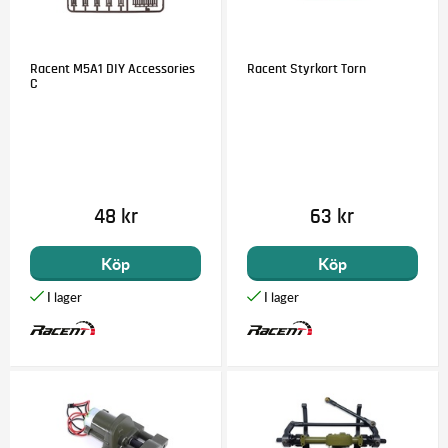
Racent M5A1 DIY Accessories
Racent Styrkort Torn
C
48 kr
63 kr
Köp
Köp