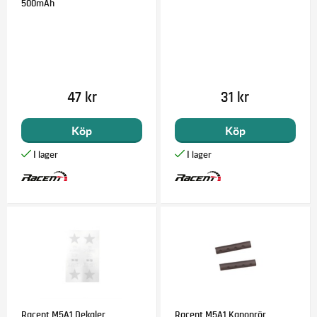
500mAh
47 kr
31 kr
Köp
Köp
Racent M5A1 Dekaler
Racent M5A1 Kanonrör