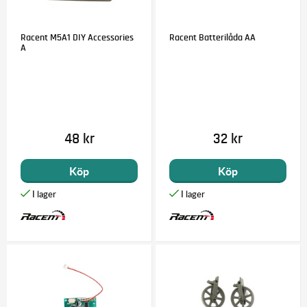
Racent M5A1 DIY Accessories
Racent Batterilåda AA
A
48 kr
32 kr
Köp
Köp