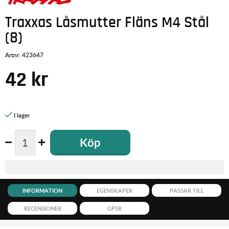
Traxxas Låsmutter Fläns M4 Stål
(8)
Artnr:
423647
42
kr
Köp
INFORMATION
EGENSKAPER
PASSAR TILL
RECENSIONER
GPSR