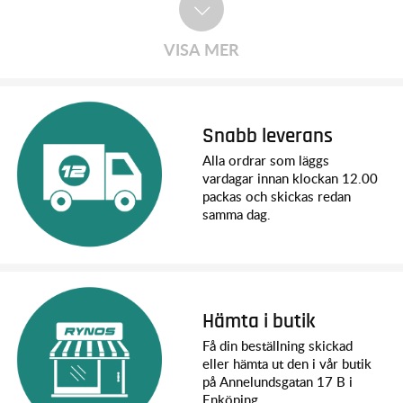
Rustler® 4X4 VXL
Rustler® 4X4
VISA MER
Rustler® VXL
Rustler®
Slash 2WD Unassembled Kit
Slash 4X4 VXL
Slash 4X4
Snabb leverans
Slash VXL
Alla ordrar som läggs
Slash
vardagar innan klockan 12.00
Stampede® 4X4 Unassembled Kit
packas och skickas redan
Stampede® 4X4 VXL
samma dag.
Stampede® 4X4
Stampede® VXL
Stampede®
T-Maxx®
Hämta i butik
Få din beställning skickad
eller hämta ut den i vår butik
på Annelundsgatan 17 B i
Enköping.