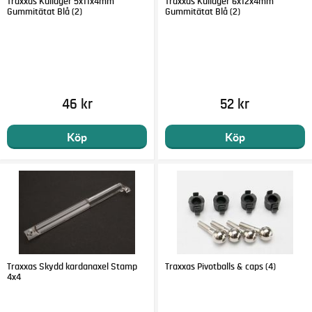
Traxxas Kullager 5x11x4mm
Traxxas Kullager 6x12x4mm
Gummitätat Blå (2)
Gummitätat Blå (2)
46 kr
52 kr
Köp
Köp
Traxxas Skydd kardanaxel Stamp
Traxxas Pivotballs & caps (4)
4x4