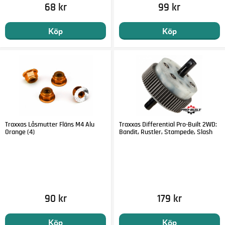
68 kr
99 kr
Köp
Köp
Traxxas Låsmutter Fläns M4 Alu
Traxxas Differential Pro-Built 2WD:
Orange (4)
Bandit, Rustler, Stampede, Slash
90 kr
179 kr
Köp
Köp