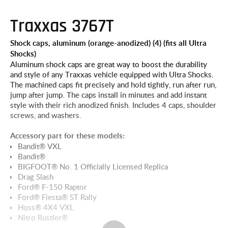
Traxxas 3767T
Shock caps, aluminum (orange-anodized) (4) (fits all Ultra
Shocks)
Aluminum shock caps are great way to boost the durability
and style of any Traxxas vehicle equipped with Ultra Shocks.
The machined caps fit precisely and hold tightly, run after run,
jump after jump. The caps install in minutes and add instant
style with their rich anodized finish. Includes 4 caps, shoulder
screws, and washers.
Accessory part for these models:
Bandit® VXL
Bandit®
BIGFOOT® No. 1 Officially Licensed Replica
Drag Slash
Ford® F-150 Raptor
Ford® Fiesta® ST Rally
Hoss® 4X4 VXL
Nitro Rustler®
Nitro Slash