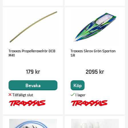
Traxxas Propelleraxelrör DCB
Traxxas Skrov Grön Spartan
M41
SR
179 kr
2095 kr
Bevaka
Köp