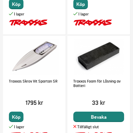
Köp
Köp
Traxxas Skrov Vit Spartan SR
Traxxas Foam för Låsning av
Batteri
1795 kr
33 kr
Köp
Bevaka