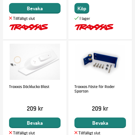
Bevaka
Köp
Traxxas Däcklucka Blast
Traxxas Fäste för Roder
Spartan
209 kr
209 kr
Bevaka
Bevaka