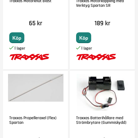
Traxxas Motorknut Blast
Traxxas Motorkoppling med
Verktyg Spartan SR
65 kr
189 kr
Köp
Köp
Traxxas Propelleraxel (Flex)
Traxxas Batterihållare med
Spartan
Strömbrytare (Gummiskydd)