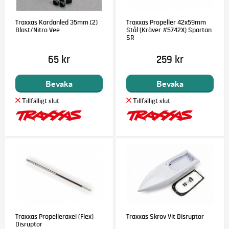
Traxxas Kardanled 35mm (2)
Traxxas Propeller 42x59mm
Blast/Nitro Vee
Stål (Kräver #5742X) Spartan
SR
65 kr
259 kr
Bevaka
Bevaka
Traxxas Propelleraxel (Flex)
Traxxas Skrov Vit Disruptor
Disruptor