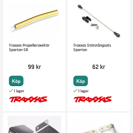
Traxxas Propelleraxelrör
Traxxas Stötstångsats
Spartan SR
Spartan
99 kr
62 kr
Köp
Köp