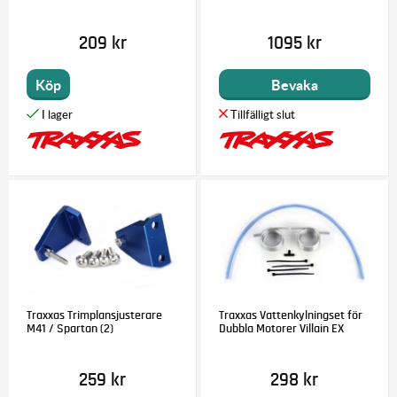
209 kr
1095 kr
Köp
Bevaka
Traxxas Trimplansjusterare
Traxxas Vattenkylningset för
M41 / Spartan (2)
Dubbla Motorer Villain EX
259 kr
298 kr