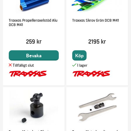
Traxxas Propelleraxelstöd Alu
Traxxas Skrov Grön DCB M41
DCB M41
259 kr
2195 kr
Bevaka
Köp