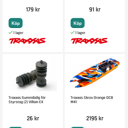
179 kr
91 kr
Köp
Köp
Traxxas Gummibälg för
Traxxas Skrov Orange DCB
Styrstag (2) Villain EX
M41
26 kr
2195 kr