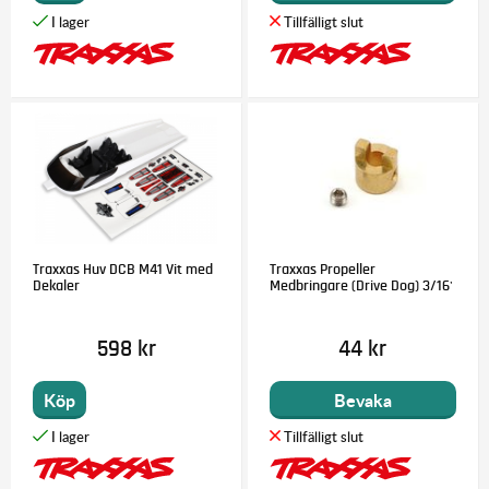
Traxxas Huv DCB M41 Vit med
Traxxas Propeller
Dekaler
Medbringare (Drive Dog) 3/16'
598 kr
44 kr
Köp
Bevaka