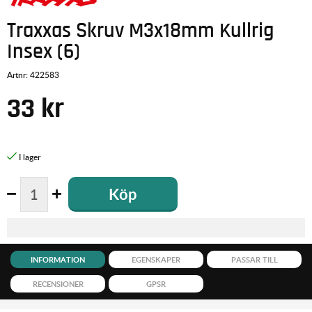
Traxxas Skruv M3x18mm Kullrig
Insex (6)
Artnr:
422583
33
kr
Köp
INFORMATION
EGENSKAPER
PASSAR TILL
RECENSIONER
GPSR