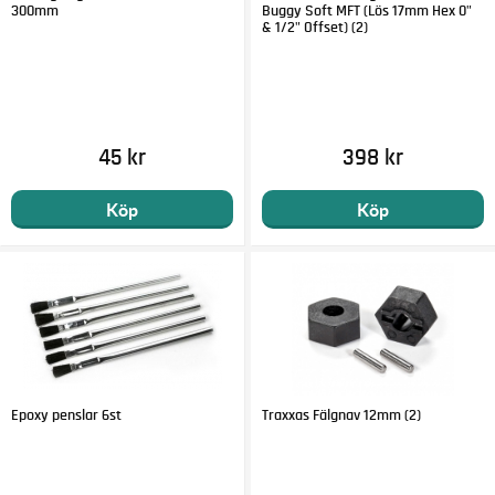
300mm
Buggy Soft MFT (Lös 17mm Hex 0"
& 1/2" Offset) (2)
45 kr
398 kr
Köp
Köp
Epoxy penslar 6st
Traxxas Fälgnav 12mm (2)