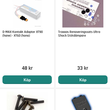
D-MAX Kontakt Adapter XT90
Traxxas Renoveringssats Ultra
(hane) - XT60 (hona)
Shock Stötdämpare
48 kr
33 kr
Köp
Köp