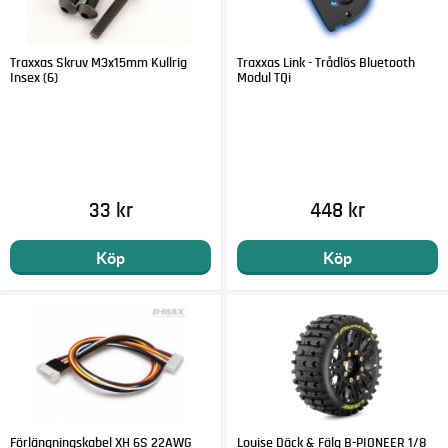
Traxxas Skruv M3x15mm Kullrig
Traxxas Link - Trådlös Bluetooth
Insex (6)
Modul TQi
33 kr
448 kr
Köp
Köp
Förlängningskabel XH 6S 22AWG
Louise Däck & Fälg B-PIONEER 1/8