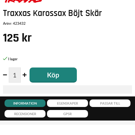
Traxxas Karossax Böjt Skär
Artnr:
423432
125
kr
Köp
INFORMATION
EGENSKAPER
PASSAR TILL
RECENSIONER
GPSR