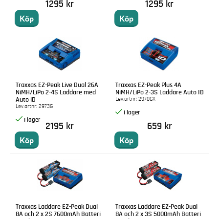
1295 kr
1295 kr
Köp
Köp
Traxxas EZ-Peak Live Dual 26A
Traxxas EZ-Peak Plus 4A
NiMH/LiPo 2-4S Laddare med
NiMH/LiPo 2-3S Laddare Auto ID
Lev.artnr:
2970GX
Auto iD
Lev.artnr:
2973G
2195 kr
659 kr
Köp
Köp
Traxxas Laddare EZ-Peak Dual
Traxxas Laddare EZ-Peak Dual
8A och 2 x 2S 7600mAh Batteri
8A och 2 x 3S 5000mAh Batteri