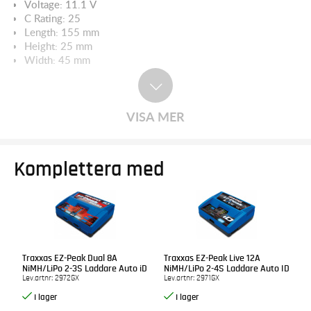
Voltage: 11.1 V
C Rating: 25
Length: 155 mm
Height: 25 mm
Width: 45 mm
Weight: 348 g
VISA MER
Komplettera med
Traxxas EZ-Peak Dual 8A
Traxxas EZ-Peak Live 12A
NiMH/LiPo 2-3S Laddare Auto iD
NiMH/LiPo 2-4S Laddare Auto ID
Lev.artnr:
2972GX
Lev.artnr:
2971GX