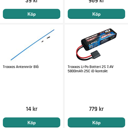
39 kr
969 kr
Köp
Köp
Traxxas Antennrör Blå
Traxxas Li-Po Batteri 2S 7,4V
5800mAh 25C iD-kontakt
14 kr
779 kr
Köp
Köp