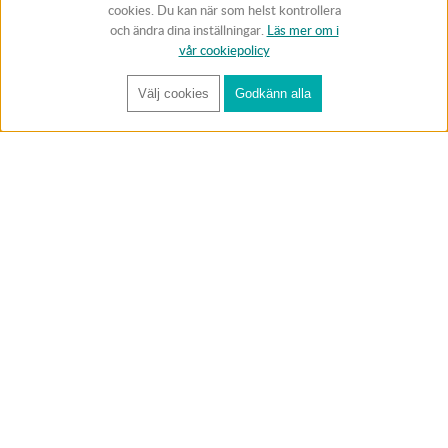
cookies. Du kan när som helst kontrollera
och ändra dina inställningar.
Läs mer om i
vår cookiepolicy
Välj cookies
Godkänn alla
FÅ RYNOS NYHETSBREV
Anmäl
BUTIK & RC-BANA
Öppet i butiken 13-18 måndag-fredag och 10-14 lördag. (Stängt
röda helgdagar).