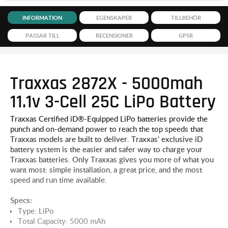
INFORMATION
EGENSKAPER
TILLBEHÖR
PASSAR TILL
RECENSIONER
GPSR
Traxxas 2872X - 5000mah
11.1v 3-Cell 25C LiPo Battery
Traxxas Certified iD®-Equipped LiPo batteries provide the
punch and on-demand power to reach the top speeds that
Traxxas models are built to deliver. Traxxas’ exclusive iD
battery system is the easier and safer way to charge your
Traxxas batteries. Only Traxxas gives you more of what you
want most: simple installation, a great price, and the most
speed and run time available.
Specs:
Type: LiPo
Total Capacity: 5000 mAh