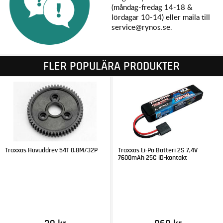
(måndag-fredag 14-18 &
lördagar 10-14) eller maila till
service@rynos.se.
FLER POPULÄRA PRODUKTER
Traxxas Huvuddrev 54T 0.8M/32P
Traxxas Li-Po Batteri 2S 7,4V
7600mAh 25C iD-kontakt