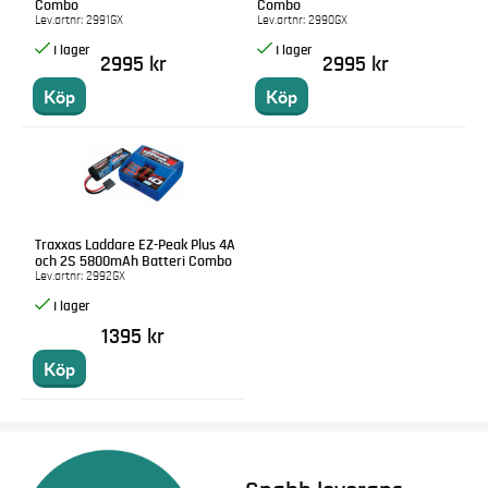
Combo
Combo
Lev.artnr:
2991GX
Lev.artnr:
2990GX
2995 kr
2995 kr
Köp
Köp
Traxxas Laddare EZ-Peak Plus 4A
och 2S 5800mAh Batteri Combo
Lev.artnr:
2992GX
1395 kr
Köp