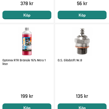
378 kr
56 kr
Köp
Köp
Optimix RTR Bränsle 16% Nitro 1
O.S. Glödstift Nr.8
liter
199 kr
135 kr
Köp
Köp