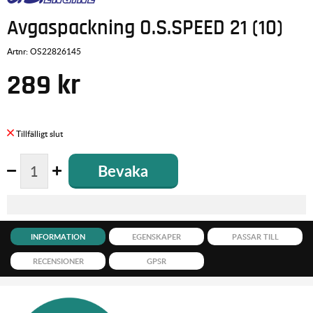
Avgaspackning O.S.SPEED 21 (10)
Artnr:
OS22826145
289
kr
Bevaka
INFORMATION
EGENSKAPER
PASSAR TILL
RECENSIONER
GPSR