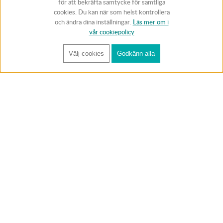
för att bekräfta samtycke för samtliga
cookies. Du kan när som helst kontrollera
och ändra dina inställningar.
Läs mer om i
vår cookiepolicy
Välj cookies
Godkänn alla
FÅ RYNOS NYHETSBREV
Anmäl
BUTIK & RC-BANA
Öppet i butiken 13-18 måndag-fredag och 10-14 lördag. (Stängt
röda helgdagar).