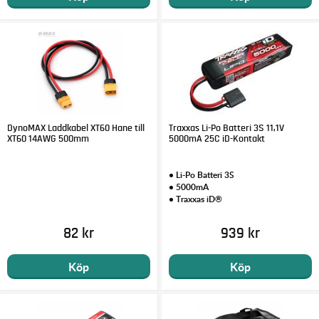
DynoMAX Laddkabel XT60 Hane till
Traxxas Li-Po Batteri 3S 11,1V
XT60 14AWG 500mm
5000mA 25C iD-Kontakt
• Li-Po Batteri 3S
• 5000mA
• Traxxas iD®
82 kr
939 kr
Köp
Köp