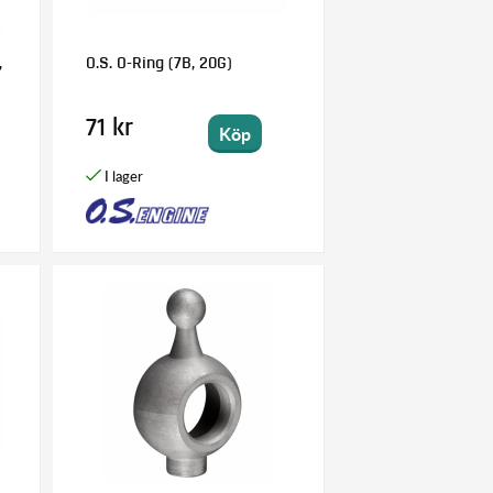
,
O.S. O-Ring (7B, 20G)
71 kr
Köp