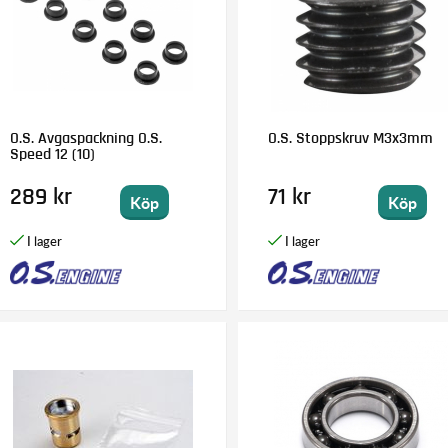
O.S. Avgaspackning O.S.
O.S. Stoppskruv M3x3mm
Speed 12 (10)
289 kr
71 kr
Köp
Köp