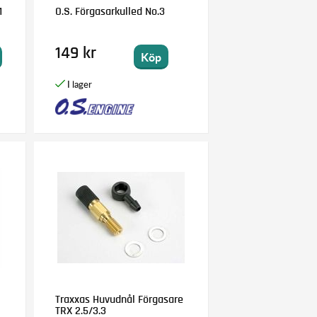
1
O.S. Förgasarkulled No.3
149 kr
Köp
Traxxas Huvudnål Förgasare
TRX 2.5/3.3