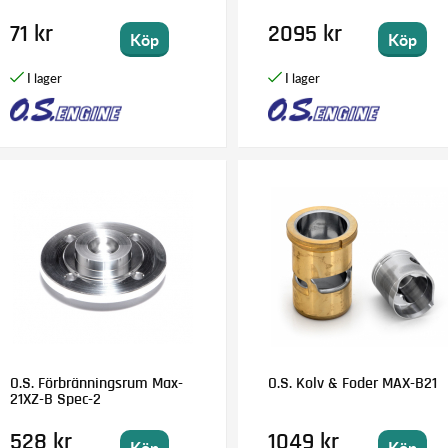
71 kr
2095 kr
Köp
Köp
O.S. Förbränningsrum Max-
O.S. Kolv & Foder MAX-B21
21XZ-B Spec-2
528 kr
1049 kr
Köp
Köp