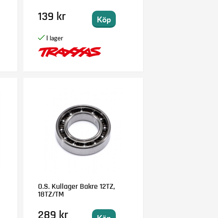
139 kr
Köp
O.S. Kullager Bakre 12TZ,
18TZ/TM
289 kr
Köp