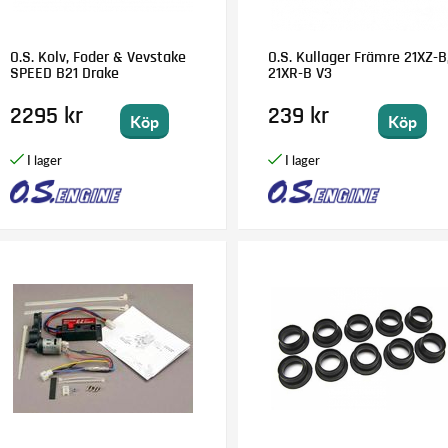
O.S. Kolv, Foder & Vevstake
O.S. Kullager Främre 21XZ-B
SPEED B21 Drake
21XR-B V3
2295 kr
239 kr
Köp
Köp