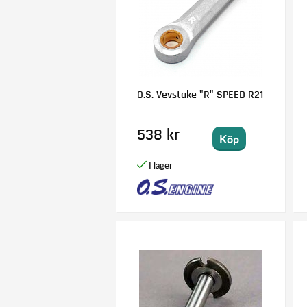
O.S. Vevstake "R" SPEED R21
538 kr
Köp