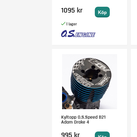
1095 kr
Köp
Kyltopp O.S.Speed B21
Adam Drake 4
995 kr
Köp