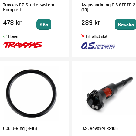
Traxxas EZ-Startersystem
Avgaspackning O.S.SPEED 2
Komplett
(10)
478 kr
289 kr
Köp
Bevaka
O.S. O-Ring (S-16)
O.S. Vevaxel R2105