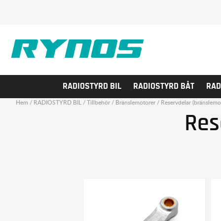
RADIOSTYRD BIL
RADIOSTYRD BÅT
RAD
Hem
/
RADIOSTYRD BIL
/
Tillbehör
/
Bränslemotorer
/
Reservdelar (bränslemot
Res