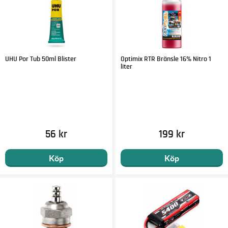
UHU Por Tub 50ml Blister
Optimix RTR Bränsle 16% Nitro 1
liter
56 kr
199 kr
Köp
Köp