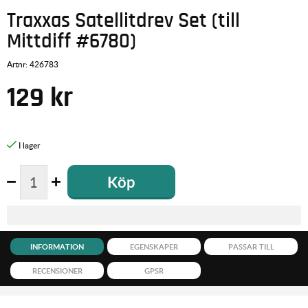
Traxxas Satellitdrev Set (till
Mittdiff #6780)
Artnr:
426783
129
kr
Köp
INFORMATION
EGENSKAPER
PASSAR TILL
RECENSIONER
GPSR