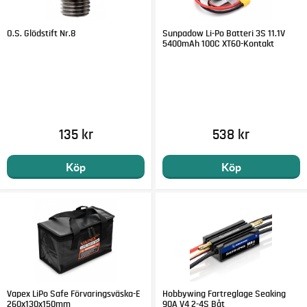
O.S. Glödstift Nr.8
Sunpadow Li-Po Batteri 3S 11.1V
5400mAh 100C XT60-Kontakt
135 kr
538 kr
Köp
Köp
Vapex LiPo Safe Förvaringsväska-E
Hobbywing Fartreglage Seaking
260x130x150mm
90A V4 2-4S Båt