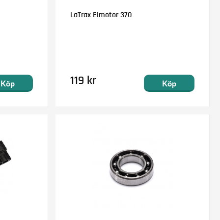
LaTrax Elmotor 370
119 kr
Köp
Köp