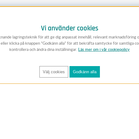
Vi använder cookies
knande lagringsteknik för att ge dig anpassat innehåll, relevant marknadsföring 
v eller klicka på knappen “Godkänn alla” för att bekräfta samtycke för samtliga c
kontrollera och ändra dina inställningar.
Läs mer om i vår cookiepolicy
Välj cookies
Godkänn alla
FÅ RYNOS NYHETSBREV
Anmäl