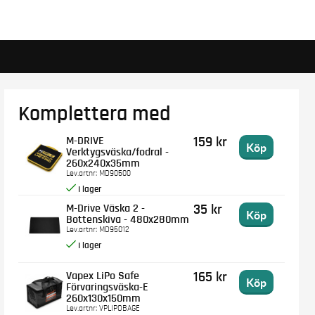
Komplettera med
M-DRIVE
159 kr
Köp
Verktygsväska/fodral -
260x240x35mm
Lev.artnr:
MD90500
M-Drive Väska 2 -
35 kr
Köp
Bottenskiva - 480x280mm
Lev.artnr:
MD95012
Vapex LiPo Safe
165 kr
Köp
Förvaringsväska-E
260x130x150mm
Lev.artnr:
VPLIPOBAGE