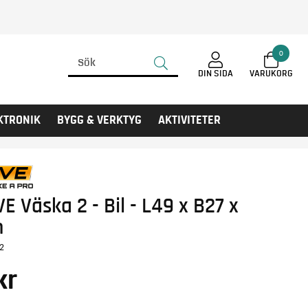
0
DIN SIDA
KTRONIK
BYGG & VERKTYG
AKTIVITETER
E Väska 2 - Bil - L49 x B27 x
m
2
kr