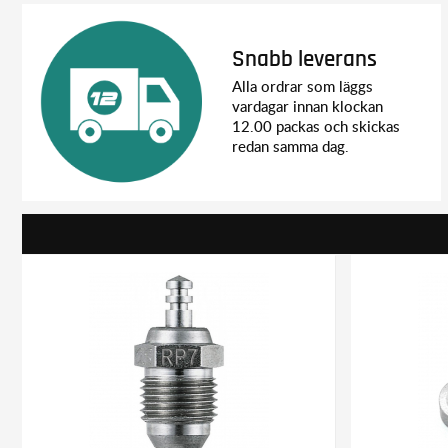
Main area: 36 x 27 x 24cm
Secondary area: 11.5 x 27 x 24cm
Snabb leverans
Alla ordrar som läggs
vardagar innan klockan
12.00 packas och skickas
redan samma dag.