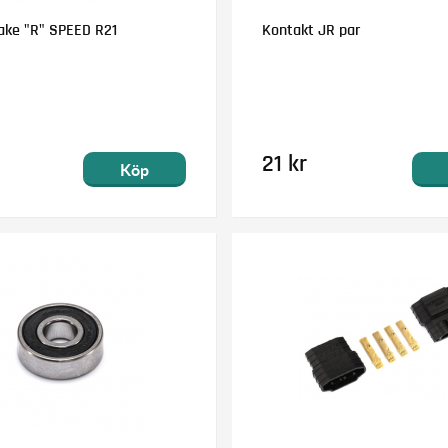
take "R" SPEED R21
Kontakt JR par
21 kr
Köp