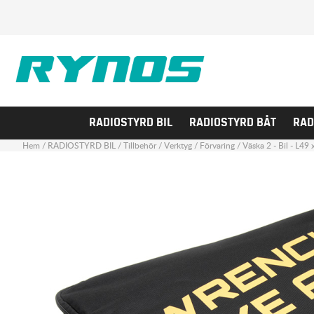
RADIOSTYRD BIL
RADIOSTYRD BÅT
RAD
Hem
/
RADIOSTYRD BIL
/
Tillbehör
/
Verktyg
/
Förvaring
/
Väska 2 - Bil - L4