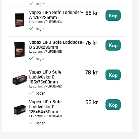
Vapex LiPo Safe Laddpåse-
66 kr
Köp
A 175x225mm
Lev.artnr:
VPLIPOBAGA
Vapex LiPO Safe Laddpåse-
76 kr
Köp
B 230x295mm
Lev.artnr:
VPLIPOBAGB
Vapex LiPo Safe
78 kr
Köp
Laddväska-C
185x75x60mm
Lev.artnr:
VPLIPOBAGC
Vapex LiPo-Safe
66 kr
Köp
Laddväska-D
125x64x50mm
Lev.artnr:
VPLIPOBAGD