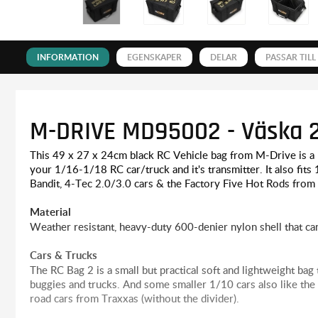
INFORMATION
EGENSKAPER
DELAR
PASSAR TILL
M-DRIVE MD95002 - Väska 2 
This 49 x 27 x 24cm black RC Vehicle bag from M-Drive is a l
your 1/16-1/18 RC car/truck and it's transmitter. It also fits 
Bandit, 4-Tec 2.0/3.0 cars & the Factory Five Hot Rods from
Material
Weather resistant, heavy-duty 600-denier nylon shell that can
Cars & Trucks
The RC Bag 2 is a small but practical soft and lightweight bag
buggies and trucks. And some smaller 1/10 cars also like t
road cars from Traxxas (without the divider).