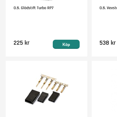
O.S. Glödstift Turbo RP7
O.S. Vevs
225 kr
538 kr
Köp