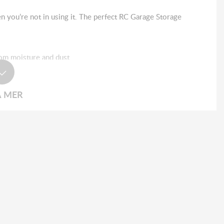
n you’re not in using it. The perfect RC Garage Storage
om moisture and dust.
ushioned shoulder pad for comfort.
A MER
options.
d a few extra batteries in a separate area.