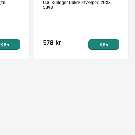
till
O.S. Kullager Bakre 21V-Spec, 28XZ,
30VG
578 kr
Köp
Köp