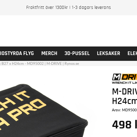
Fraktfritt över 1300kr | 1-3 dagars leverans
IOSTYRDA FLYG
MERCH
3D-PUSSEL
LEKSAKER
ELE
9 x B27 x H24cm - MD95002 | M-DRIVE | Rynos.se
M-DRIV
H24c
Artnr:
MD9500
498