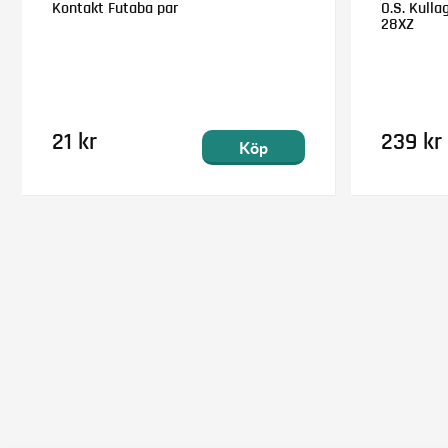
Kontakt Futaba par
O.S. Kulla
28XZ
21 kr
239 kr
Köp