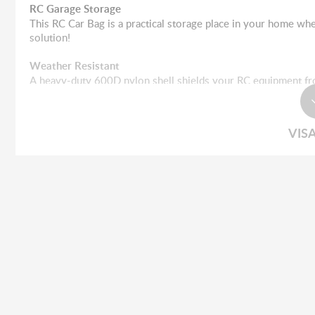
RC Garage Storage
This RC Car Bag is a practical storage place in your home whe
solution!
Weather Resistant
A heavy-duty 600D nylon shell shields your RC equipment fr
Shoulder Strap
The removable, easily adjustable shoulder strap includes a c
VIS
Side Handles
Heavy-duty rubber grip side handles add lifting and carrying 
Removeable Divider
The internal divider lets you store your vehicle transmitter an
Inside Size:
Length: 49cm
Width: 27cm
Height: 24cm
Inside Size With Divider: