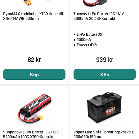
DynoMAX Laddkabel XT60 Hane till
Traxxas Li-Po Batteri 3S 11,1V
XT60 14AWG 500mm
5000mA 25C iD-Kontakt
• Li-Po Batteri 3S
• 5000mA
• Traxxas iD®
82 kr
939 kr
Köp
Köp
Sunpadow Li-Po Batteri 3S 11.1V
Vapex LiPo Safe Förvaringsväska-E
5400mAh 100C XT60-Kontakt
260x130x150mm