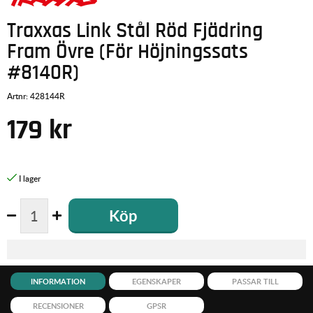
Traxxas Link Stål Röd Fjädring
Fram Övre (För Höjningssats
#8140R)
Artnr:
428144R
179
kr
Köp
INFORMATION
EGENSKAPER
PASSAR TILL
RECENSIONER
GPSR