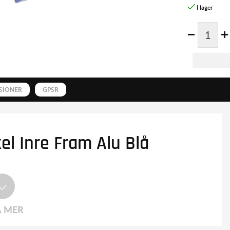
SIONER
GPSR
el Inre Fram Alu Blå
A MER