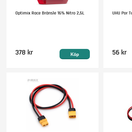
Optimix Race Bränsle 16% Nitro 2,5L
UHU Por T
378 kr
56 kr
Köp