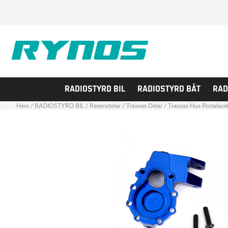
RADIOSTYRD BIL
RADIOSTYRD BÅT
RAD
Hem
/
RADIOSTYRD BIL
/
Reservdelar
/
Traxxas Delar
/
Traxxas Hus Portalaxe