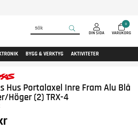
0
DIN SIDA
KTRONIK
BYGG & VERKTYG
AKTIVITETER
s Hus Portalaxel Inre Fram Alu Blå
r/Höger (2) TRX-4
X
kr