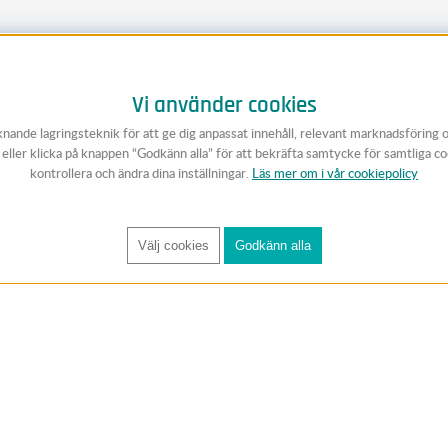
Vi använder cookies
knande lagringsteknik för att ge dig anpassat innehåll, relevant marknadsföring 
v eller klicka på knappen “Godkänn alla” för att bekräfta samtycke för samtliga c
kontrollera och ändra dina inställningar.
Läs mer om i vår cookiepolicy
Välj cookies
Godkänn alla
FÅ RYNOS NYHETSBREV
Anmäl