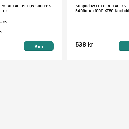
-Po Batteri 3S 11,1V 5000mA
Sunpadow Li-Po Batteri 3S 11
ntakt
5400mAh 100C XT60-Kontak
ri 3S
D®
538 kr
Köp