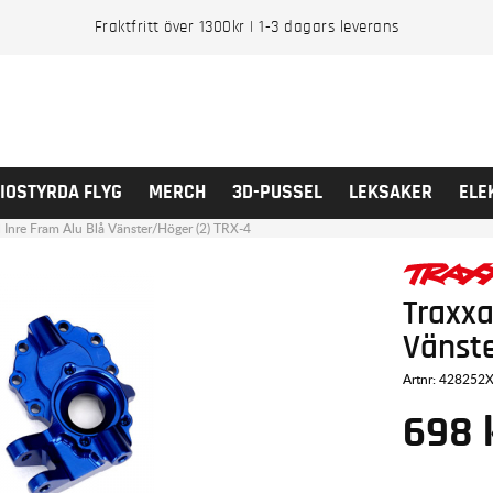
Fraktfritt över 1300kr | 1-3 dagars leverans
IOSTYRDA FLYG
MERCH
3D-PUSSEL
LEKSAKER
ELE
l Inre Fram Alu Blå Vänster/Höger (2) TRX-4
Traxxa
Vänste
Artnr:
428252
698