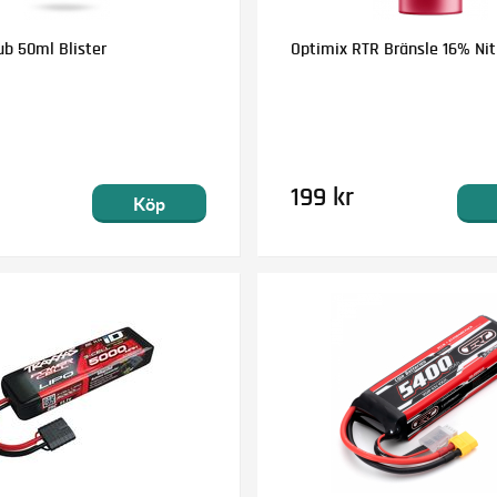
ub 50ml Blister
Optimix RTR Bränsle 16% Nitr
199 kr
Köp