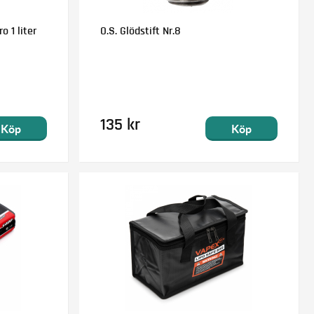
o 1 liter
O.S. Glödstift Nr.8
135 kr
Köp
Köp