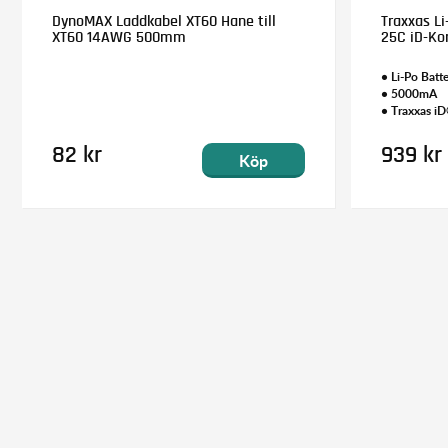
DynoMAX Laddkabel XT60 Hane till
Traxxas Li
XT60 14AWG 500mm
25C iD-Ko
• Li-Po Batte
• 5000mA
• Traxxas i
82 kr
939 kr
Köp