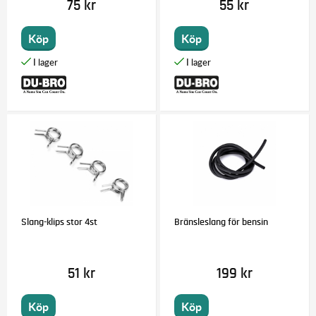
75 kr
55 kr
Köp
Köp
Slang-klips stor 4st
Bränsleslang för bensin
51 kr
199 kr
Köp
Köp