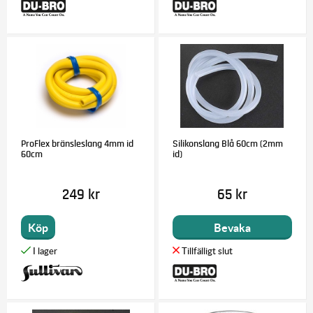
ProFlex bränsleslang 4mm id
Silikonslang Blå 60cm (2mm
60cm
id)
249 kr
65 kr
Köp
Bevaka