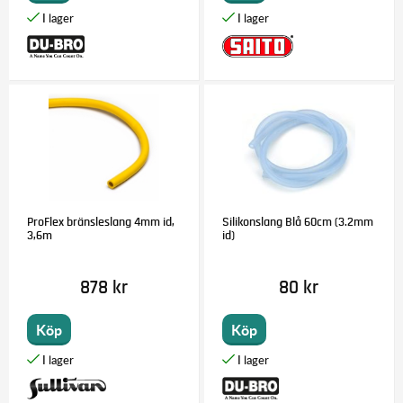
ProFlex bränsleslang 4mm id,
Silikonslang Blå 60cm (3.2mm
3,6m
id)
878 kr
80 kr
Köp
Köp