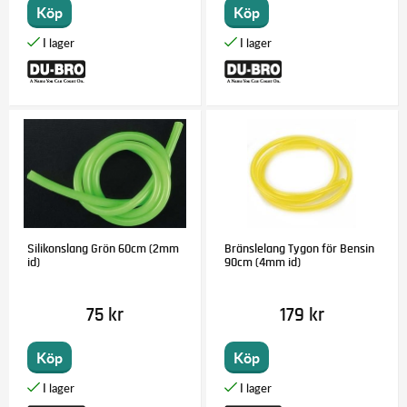
Köp
Köp
Silikonslang Grön 60cm (2mm
Bränslelang Tygon för Bensin
id)
90cm (4mm id)
75 kr
179 kr
Köp
Köp