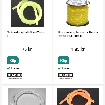
Silikonslang Gul 60cm (2mm
Bränsleslang Tygon för Bensin
id)
9m rulle (3.2mm id)
75 kr
1195 kr
Köp
Köp