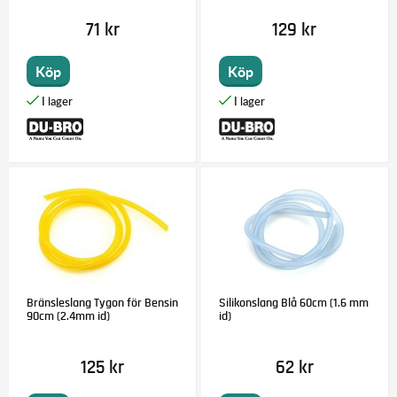
71 kr
129 kr
Köp
Köp
Bränsleslang Tygon för Bensin
Silikonslang Blå 60cm (1.6 mm
90cm (2.4mm id)
id)
125 kr
62 kr