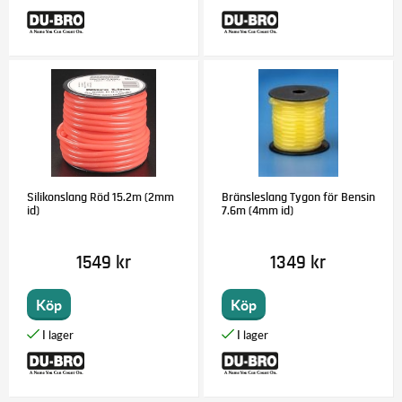
Silikonslang Röd 15.2m (2mm
Bränsleslang Tygon för Bensin
id)
7.6m (4mm id)
1549 kr
1349 kr
Köp
Köp