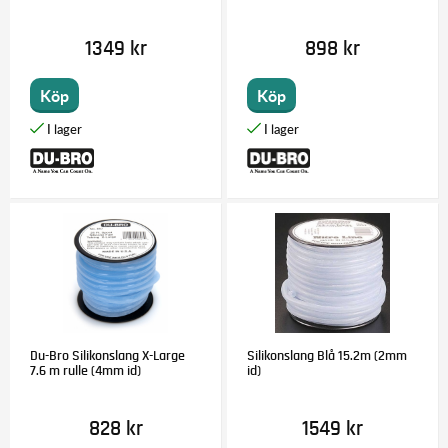
1349 kr
898 kr
Köp
Köp
Du-Bro Silikonslang X-Large
Silikonslang Blå 15.2m (2mm
7.6 m rulle (4mm id)
id)
828 kr
1549 kr