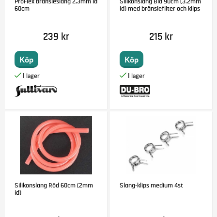
ProFlex bränsleslang 2,3mm id
Silikonslang Blå 90cm (3.2mm
60cm
id) med bränslefilter och klips
239 kr
215 kr
Köp
Köp
Silikonslang Röd 60cm (2mm
Slang-klips medium 4st
id)