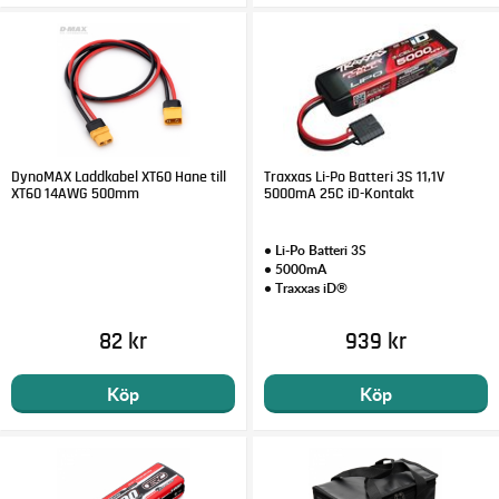
DynoMAX Laddkabel XT60 Hane till
Traxxas Li-Po Batteri 3S 11,1V
XT60 14AWG 500mm
5000mA 25C iD-Kontakt
• Li-Po Batteri 3S
• 5000mA
• Traxxas iD®
82 kr
939 kr
Köp
Köp