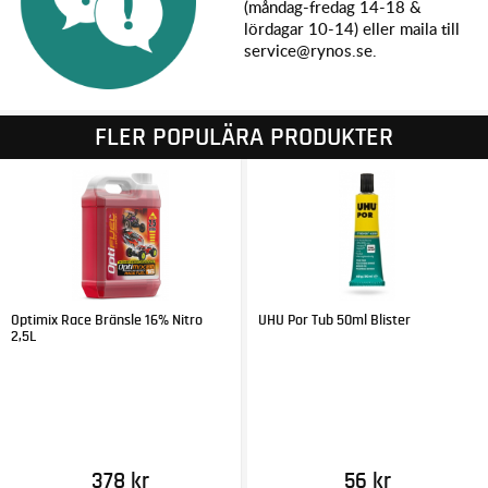
(måndag-fredag 14-18 &
lördagar 10-14) eller maila till
service@rynos.se.
FLER POPULÄRA PRODUKTER
Optimix Race Bränsle 16% Nitro
UHU Por Tub 50ml Blister
2,5L
378 kr
56 kr