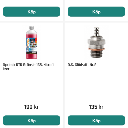
Köp
Köp
Optimix RTR Bränsle 16% Nitro 1
O.S. Glödstift Nr.8
liter
199 kr
135 kr
Köp
Köp