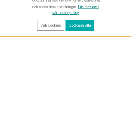
cookies. Du kan när som helst kontrollera
och ändra dina inställningar.
Läs mer om i
vår cookiepolicy
Välj cookies
Godkänn alla
FÅ RYNOS NYHETSBREV
Anmäl
BUTIK & RC-BANA
Öppet i butiken 13-18 måndag-fredag och 10-14 lördag. (Stängt
röda helgdagar).