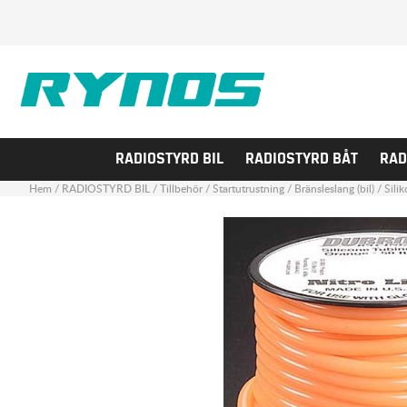
RADIOSTYRD BIL
RADIOSTYRD BÅT
RAD
Hem
/
RADIOSTYRD BIL
/
Tillbehör
/
Startutrustning
/
Bränsleslang (bil)
/
Sili