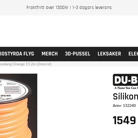
Fraktfritt över 1300kr | 1-3 dagars leverans
IOSTYRDA FLYG
MERCH
3D-PUSSEL
LEKSAKER
ELE
konslang Orange 15.2m (2mm id)
Siliko
Artnr:
132240
1549