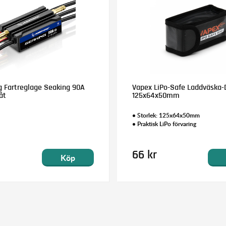
 Fartreglage Seaking 90A
Vapex LiPo-Safe Laddväska-
åt
125x64x50mm
• Storlek: 125x64x50mm
• Praktisk LiPo förvaring
66 kr
Köp