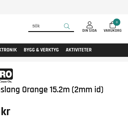
0
DIN SIDA
KTRONIK
BYGG & VERKTYG
AKTIVITETER
nslang Orange 15.2m (2mm id)
kr