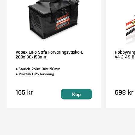
Vapex LiPo Safe Förvaringsväska-E
Hobbywing
260x130x150mm
V4 2-4S B
• Storlek: 260x130x150mm
• Praktisk LiPo förvaring
165 kr
698 kr
Köp