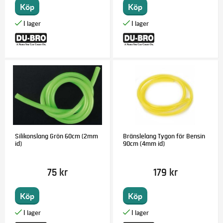
Köp
Köp
Silikonslang Grön 60cm (2mm
Bränslelang Tygon för Bensin
id)
90cm (4mm id)
75 kr
179 kr
Köp
Köp