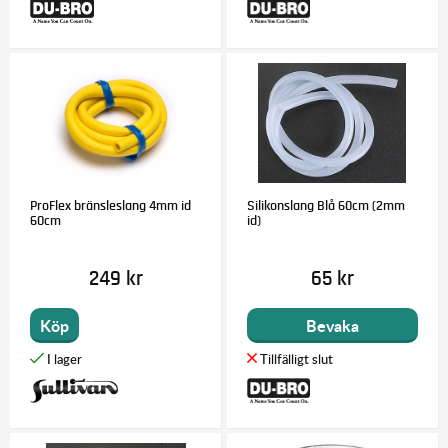
ProFlex bränsleslang 4mm id
Silikonslang Blå 60cm (2mm
60cm
id)
249 kr
65 kr
Köp
Bevaka