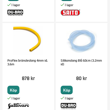
ProFlex bränsleslang 4mm id,
Silikonslang Blå 60cm (3.2mm
3,6m
id)
878 kr
80 kr
Köp
Köp