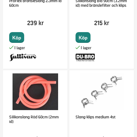
ProFlex bränsleslang 2,3mm id
Silikonslang Blå 90cm (3.2mm
60cm
id) med bränslefilter och klips
239 kr
215 kr
Köp
Köp
Silikonslang Röd 60cm (2mm
Slang-klips medium 4st
id)