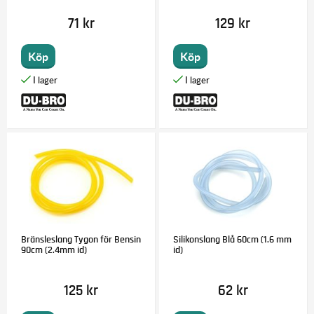
71 kr
129 kr
Köp
Köp
Bränsleslang Tygon för Bensin
Silikonslang Blå 60cm (1.6 mm
90cm (2.4mm id)
id)
125 kr
62 kr