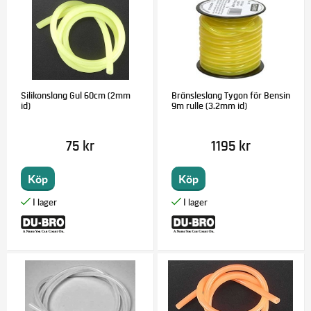
Silikonslang Gul 60cm (2mm
Bränsleslang Tygon för Bensin
id)
9m rulle (3.2mm id)
75 kr
1195 kr
Köp
Köp