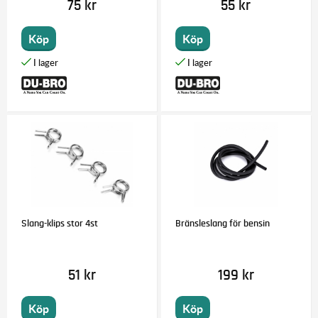
75 kr
55 kr
Köp
Köp
Slang-klips stor 4st
Bränsleslang för bensin
51 kr
199 kr
Köp
Köp