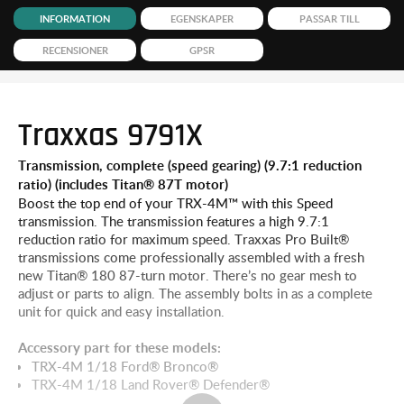
INFORMATION
EGENSKAPER
PASSAR TILL
RECENSIONER
GPSR
Traxxas 9791X
Transmission, complete (speed gearing) (9.7:1 reduction
ratio) (includes Titan® 87T motor)
Boost the top end of your TRX-4M™ with this Speed
transmission. The transmission features a high 9.7:1
reduction ratio for maximum speed. Traxxas Pro Built®
transmissions come professionally assembled with a fresh
new Titan® 180 87-turn motor. There’s no gear mesh to
adjust or parts to align. The assembly bolts in as a complete
unit for quick and easy installation.
Accessory part for these models:
TRX-4M 1/18 Ford® Bronco®
TRX-4M 1/18 Land Rover® Defender®