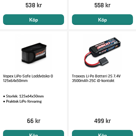
538 kr
558 kr
Köp
Köp
Vapex LiPo-Safe Laddväska-D
Traxxas Li-Po Batteri 2S 7.4V
125x64x50mm
3500mAh 25C iD-kontakt
• Storlek: 125x64x50mm
• Praktisk LiPo förvaring
66 kr
499 kr
Köp
Köp