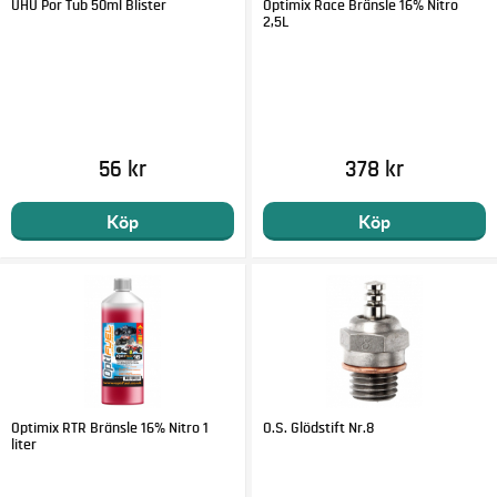
UHU Por Tub 50ml Blister
Optimix Race Bränsle 16% Nitro
2,5L
56 kr
378 kr
Köp
Köp
Optimix RTR Bränsle 16% Nitro 1
O.S. Glödstift Nr.8
liter