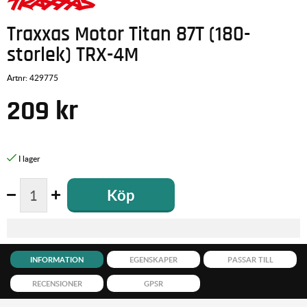
Traxxas Motor Titan 87T (180-
storlek) TRX-4M
Artnr:
429775
209
kr
Köp
INFORMATION
EGENSKAPER
PASSAR TILL
RECENSIONER
GPSR