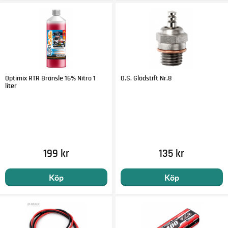
Optimix RTR Bränsle 16% Nitro 1
O.S. Glödstift Nr.8
liter
199 kr
135 kr
Köp
Köp