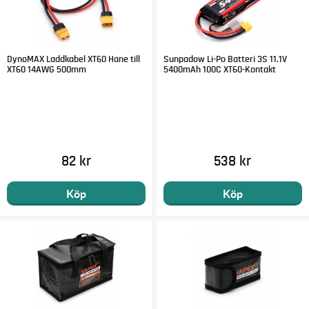
DynoMAX Laddkabel XT60 Hane till
Sunpadow Li-Po Batteri 3S 11.1V
XT60 14AWG 500mm
5400mAh 100C XT60-Kontakt
82 kr
538 kr
Köp
Köp