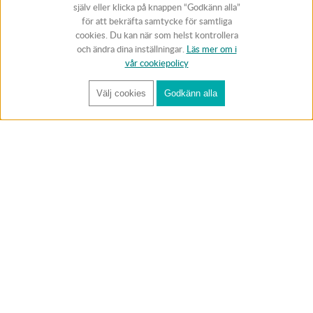
själv eller klicka på knappen “Godkänn alla”
för att bekräfta samtycke för samtliga
cookies. Du kan när som helst kontrollera
och ändra dina inställningar.
Läs mer om i
vår cookiepolicy
Välj cookies
Godkänn alla
FÅ RYNOS NYHETSBREV
Anmäl
BUTIK & RC-BANA