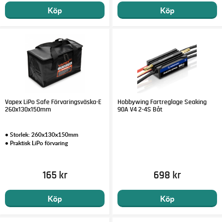
Köp
Köp
Vapex LiPo Safe Förvaringsväska-E
Hobbywing Fartreglage Seaking
260x130x150mm
90A V4 2-4S Båt
• Storlek: 260x130x150mm
• Praktisk LiPo förvaring
165 kr
698 kr
Köp
Köp