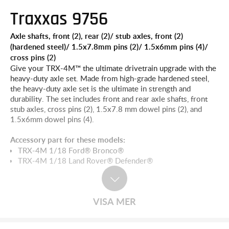
Traxxas 9756
Axle shafts, front (2), rear (2)/ stub axles, front (2)
(hardened steel)/ 1.5x7.8mm pins (2)/ 1.5x6mm pins (4)/
cross pins (2)
Give your TRX-4M™ the ultimate drivetrain upgrade with the
heavy-duty axle set. Made from high-grade hardened steel,
the heavy-duty axle set is the ultimate in strength and
durability. The set includes front and rear axle shafts, front
stub axles, cross pins (2), 1.5x7.8 mm dowel pins (2), and
1.5x6mm dowel pins (4).
Accessory part for these models:
TRX-4M 1/18 Ford® Bronco®
TRX-4M 1/18 Land Rover® Defender®
VISA MER