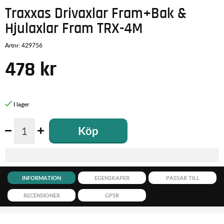
Traxxas Drivaxlar Fram+Bak &
Hjulaxlar Fram TRX-4M
Artnr:
429756
478
kr
Köp
INFORMATION
EGENSKAPER
PASSAR TILL
RECENSIONER
GPSR