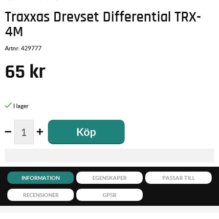
Traxxas Drevset Differential TRX-
4M
Artnr:
429777
65
kr
Köp
INFORMATION
EGENSKAPER
PASSAR TILL
RECENSIONER
GPSR