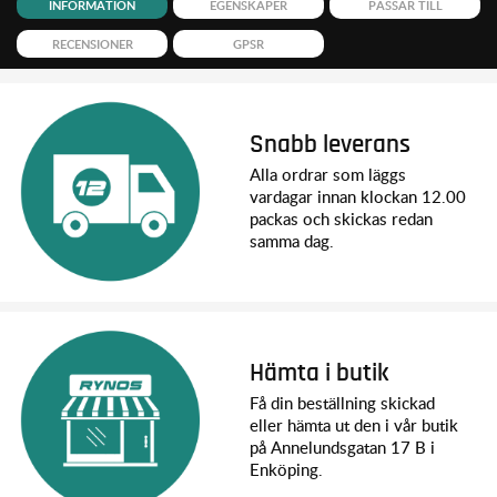
INFORMATION
EGENSKAPER
PASSAR TILL
RECENSIONER
GPSR
Snabb leverans
Alla ordrar som läggs
vardagar innan klockan 12.00
packas och skickas redan
samma dag.
Hämta i butik
Få din beställning skickad
eller hämta ut den i vår butik
på Annelundsgatan 17 B i
Enköping.