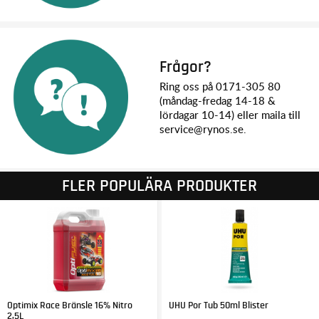
Frågor?
Ring oss på 0171-305 80
(måndag-fredag 14-18 &
lördagar 10-14) eller maila till
service@rynos.se.
FLER POPULÄRA PRODUKTER
Optimix Race Bränsle 16% Nitro
UHU Por Tub 50ml Blister
2,5L