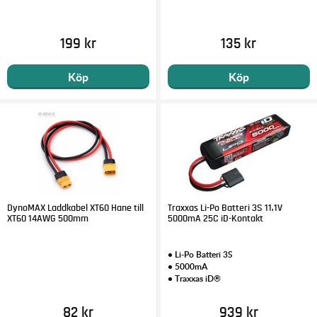
199 kr
135 kr
Köp
Köp
DynoMAX Laddkabel XT60 Hane till
Traxxas Li-Po Batteri 3S 11,1V
XT60 14AWG 500mm
5000mA 25C iD-Kontakt
• Li-Po Batteri 3S
• 5000mA
• Traxxas iD®
82 kr
939 kr