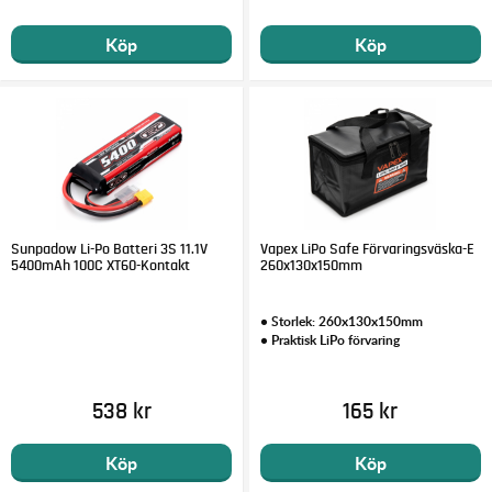
Köp
Köp
Sunpadow Li-Po Batteri 3S 11.1V
Vapex LiPo Safe Förvaringsväska-E
5400mAh 100C XT60-Kontakt
260x130x150mm
• Storlek: 260x130x150mm
• Praktisk LiPo förvaring
538 kr
165 kr
Köp
Köp