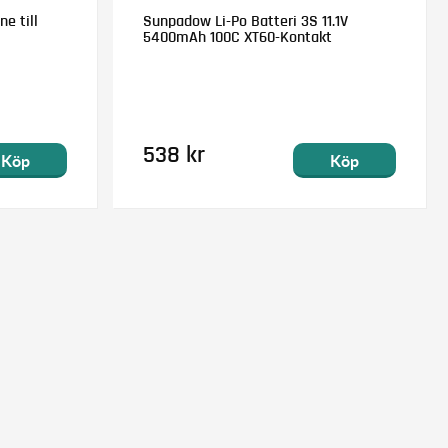
e till
Sunpadow Li-Po Batteri 3S 11.1V
5400mAh 100C XT60-Kontakt
538 kr
Köp
Köp