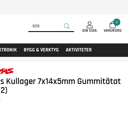
0
DIN SIDA
KTRONIK
BYGG & VERKTYG
AKTIVITETER
as Kullager 7x14x5mm Gummitätat
(2)
A
r