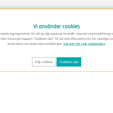
Vi använder cookies
knande lagringsteknik för att ge dig anpassat innehåll, relevant marknadsföring 
v eller klicka på knappen “Godkänn alla” för att bekräfta samtycke för samtliga c
kontrollera och ändra dina inställningar.
Läs mer om i vår cookiepolicy
Välj cookies
Godkänn alla
FÅ RYNOS NYHETSBREV
Anmäl