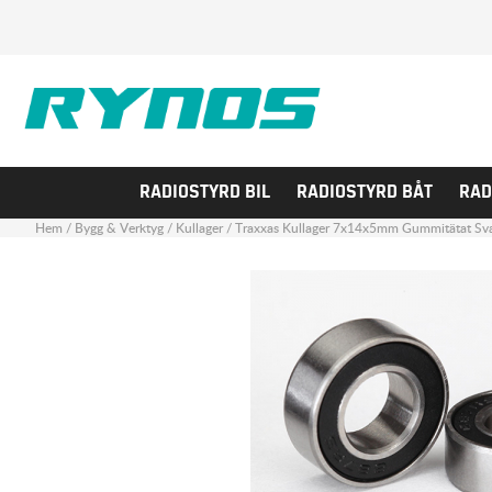
RADIOSTYRD BIL
RADIOSTYRD BÅT
RAD
Hem
/
Bygg & Verktyg
/
Kullager
/
Traxxas Kullager 7x14x5mm Gummitätat Svar