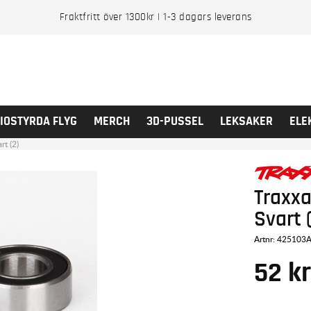
Fraktfritt över 1300kr | 1-3 dagars leverans
IOSTYRDA FLYG
MERCH
3D-PUSSEL
LEKSAKER
ELE
t (2)
Traxx
Svart 
Artnr:
425103
52
k