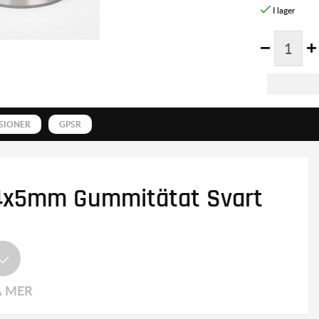
SIONER
GPSR
14x5mm Gummitätat Svart
A MER