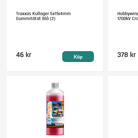
Traxxas Kullager 5x11x4mm
Hobbywing
Gummitätat Blå (2)
1700kV Cra
46 kr
378 kr
Köp