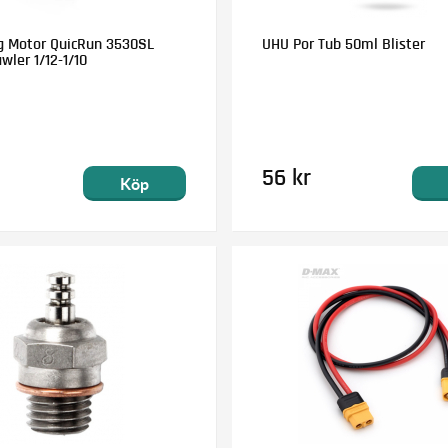
 Motor QuicRun 3530SL
UHU Por Tub 50ml Blister
wler 1/12-1/10
56 kr
Köp