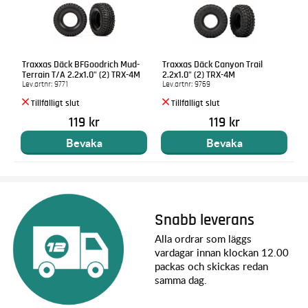
Traxxas Däck BFGoodrich Mud-
Traxxas Däck Canyon Trail
Terrain T/A 2.2x1.0" (2) TRX-4M
2.2x1.0" (2) TRX-4M
Lev.artnr:
9771
Lev.artnr:
9769
119 kr
119 kr
Bevaka
Bevaka
Snabb leverans
Alla ordrar som läggs
vardagar innan klockan 12.00
packas och skickas redan
samma dag.