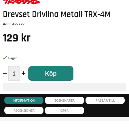
Drevset Drivlina Metall TRX-4M
Artnr:
429779
129
kr
Köp
INFORMATION
EGENSKAPER
PASSAR TILL
RECENSIONER
GPSR