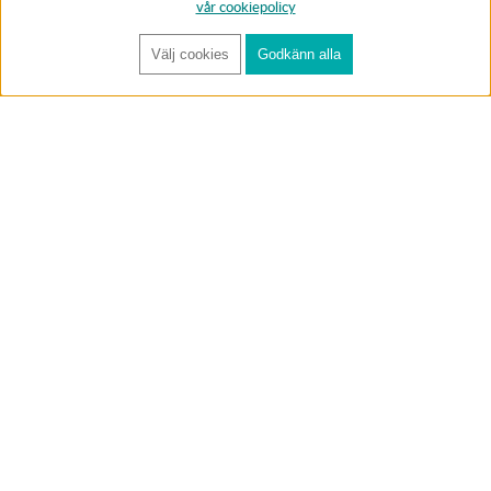
vår cookiepolicy
Välj cookies
Godkänn alla
FÅ RYNOS NYHETSBREV
Anmäl
BUTIK & RC-BANA
Öppet i butiken 13-18 måndag-fredag och 10-14 lördag. (Stängt
röda helgdagar).
Annelundsgatan 17B, 749 40 Enköping