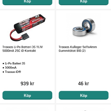
Köp
Köp
Traxxas Li-Po Batteri 3S 11,1V
Traxxas Kullager 5x11x4mm
5000mA 25C iD-Kontakt
Gummitätat Blå (2)
• Li-Po Batteri 3S
• 5000mA
• Traxxas iD®
939 kr
46 kr
Köp
Köp