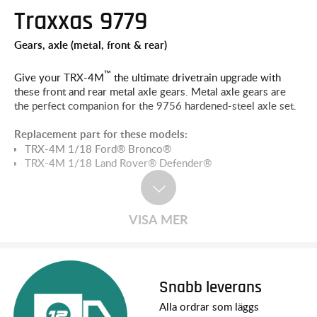
Traxxas 9779
Gears, axle (metal, front & rear)
™
Give your TRX-4M
the ultimate drivetrain upgrade with
these front and rear metal axle gears. Metal axle gears are
the perfect companion for the
9756
hardened-steel axle set.
Replacement part for these models:
TRX-4M 1/18 Ford® Bronco®
TRX-4M 1/18 Land Rover® Defender®
VISA MER
Snabb leverans
Alla ordrar som läggs