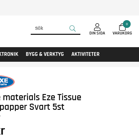
0
DIN SIDA
KTRONIK
BYGG & VERKTYG
AKTIVITETER
 materials Eze Tissue
papper Svart 5st
0
r