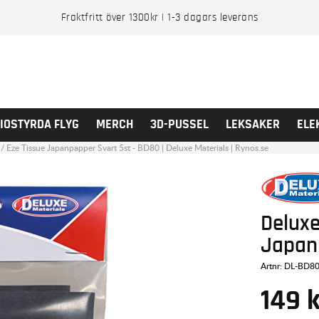
Fraktfritt över 1300kr | 1-3 dagars leverans
IOSTYRDA FLYG
MERCH
3D-PUSSEL
LEKSAKER
ELE
/
Eze Tissue Japanpapper Svart 5st - BD80 | Deluxe Materials | Rynos.se
Deluxe
Japan
Artnr:
DL-BD8
149
k