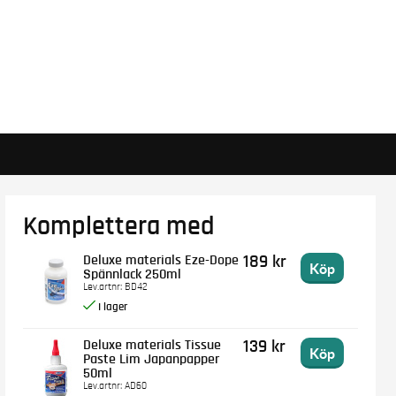
Komplettera med
Deluxe materials Eze-Dope
189 kr
Köp
Spännlack 250ml
Lev.artnr:
BD42
Deluxe materials Tissue
139 kr
Köp
Paste Lim Japanpapper
50ml
Lev.artnr:
AD60