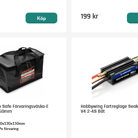
199 kr
Köp
o Safe Förvaringsväska-E
Hobbywing Fartreglage Seak
150mm
V4 2-4S Båt
 260x130x150mm
Po förvaring