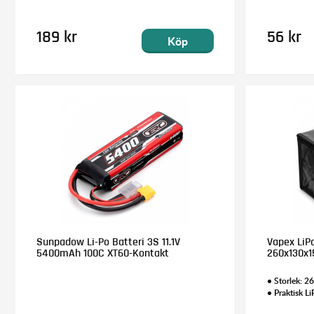
189 kr
56 kr
Köp
Sunpadow Li-Po Batteri 3S 11.1V
Vapex LiP
5400mAh 100C XT60-Kontakt
260x130x
• Storlek:
• Praktisk Li