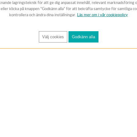
knande lagringsteknik för att ge dig anpassat innehåll, relevant marknadsföring 
v eller klicka på knappen “Godkänn alla” för att bekräfta samtycke för samtliga c
kontrollera och ändra dina inställningar.
Läs mer om i vår cookiepolicy
Välj cookies
Godkänn alla
FÅ RYNOS NYHETSBREV
Anmäl
KUNDTJÄNST
Handla trygg
Om oss