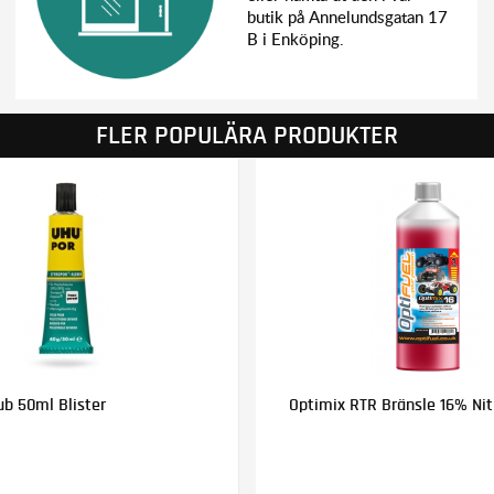
butik på Annelundsgatan 17
B i Enköping.
FLER POPULÄRA PRODUKTER
ub 50ml Blister
Optimix RTR Bränsle 16% Nitr