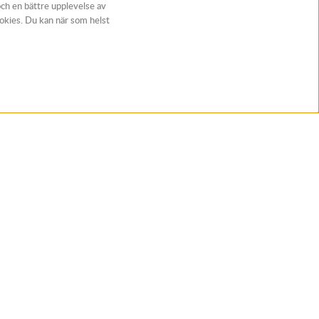
och en bättre upplevelse av
ookies. Du kan när som helst
t
Följ Rynos