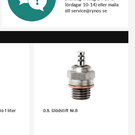
lördagar 10-14) eller maila
till service@rynos.se.
o 1 liter
O.S. Glödstift Nr.8