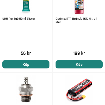
UHU Por Tub 50ml Blister
Optimix RTR Bränsle 16% Nitro 1
liter
56 kr
199 kr
Köp
Köp