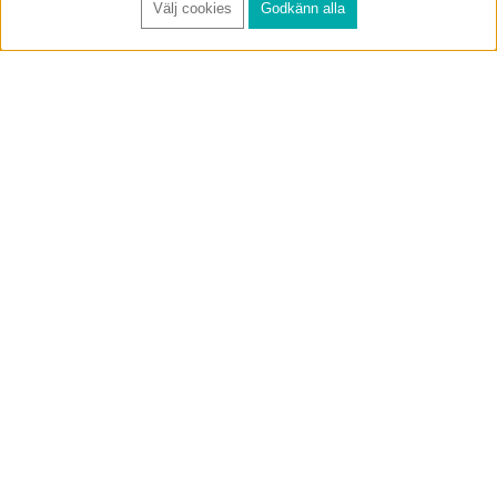
Välj cookies
Godkänn alla
FÅ RYNOS NYHETSBREV
Anmäl
BUTIK & RC-BANA
Öppet i butiken 13-18 måndag-fredag och 10-14 lördag. (Stängt
röda helgdagar).
Annelundsgatan 17B, 749 40 Enköping
service@rynos.se
0171-305 80