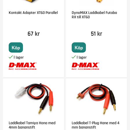
Kontakt Adapter XT60 Parallel
DynoMAX Laddkabel Futaba
RX till XT60
67 kr
51 kr
Köp
Köp
Laddkabel Tamiya Hona med
Laddkabel T-Plug Hane med 4
4mm bananstift
mm bananstift