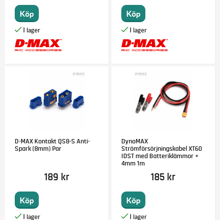
Köp
Köp
D-MAX Kontakt QS8-S Anti-
DynoMAX
Spark (8mm) Par
Strömförsörjningskabel XT60
IDST med Batteriklämmor +
4mm 1m
189 kr
185 kr
Köp
Köp