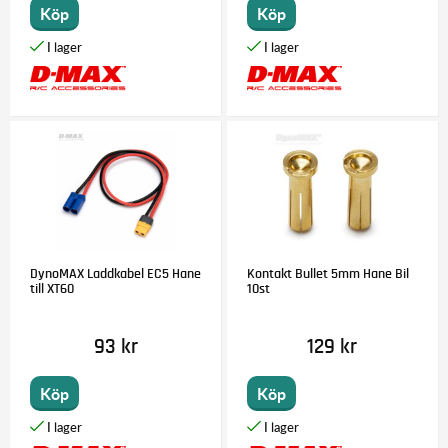
Köp
Köp
DynoMAX Laddkabel EC5 Hane
Kontakt Bullet 5mm Hane Bil
till XT60
10st
93 kr
129 kr
Köp
Köp