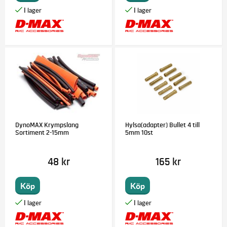
DynoMAX Krympslang
Hylsa(adapter) Bullet 4 till
Sortiment 2-15mm
5mm 10st
48 kr
165 kr
Köp
Köp