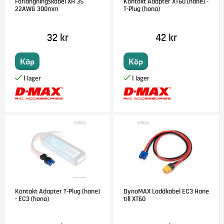
Förlängningskabel XH 3S
Kontakt Adapter XT60 (hane) -
22AWG 300mm
T-Plug (hona)
32 kr
42 kr
Köp
Köp
Kontakt Adapter T-Plug (hane)
DynoMAX Laddkabel EC3 Hane
- EC3 (hona)
till XT60