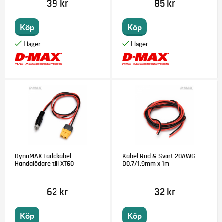
39 kr
85 kr
Köp
Köp
DynoMAX Laddkabel
Kabel Röd & Svart 20AWG
Handglödare till XT60
D0.7/1.9mm x 1m
62 kr
32 kr
Köp
Köp