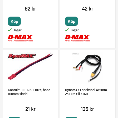
82 kr
42 kr
Köp
Köp
Kontakt BEC (JST-RCY) hona
DynoMAX Laddkabel 4/5mm
100mm sladd
2s LiPo till XT60
21 kr
135 kr