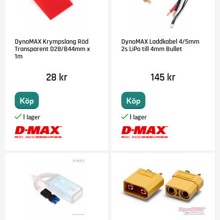
DynoMAX Krympslang Röd
DynoMAX Laddkabel 4/5mm
Transparent D28/B44mm x
2s LiPo till 4mm Bullet
1m
28 kr
145 kr
Köp
Köp