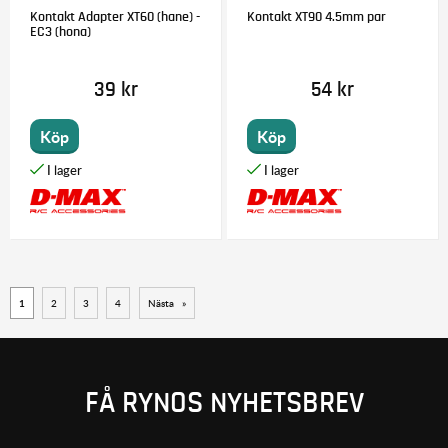
Kontakt Adapter XT60 (hane) -
Kontakt XT90 4.5mm par
EC3 (hona)
39 kr
54 kr
Köp
Köp
1
2
3
4
Nästa
»
FÅ RYNOS NYHETSBREV