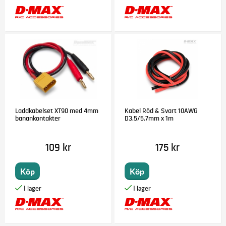
Laddkabelset XT90 med 4mm
Kabel Röd & Svart 10AWG
banankontakter
D3.5/5.7mm x 1m
109 kr
175 kr
Köp
Köp