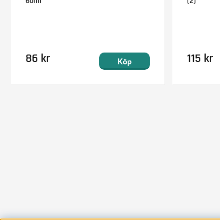
60ml
(2)
86 kr
115 kr
Köp