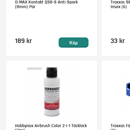
D-MAX Kontakt QS8-S Anti-Spark
Traxxas S
(8mm) Par
Insex (6)
189 kr
33 kr
Köp
Hobbynox Airbrush Color 2-i-1 Täcklack
Traxxas F