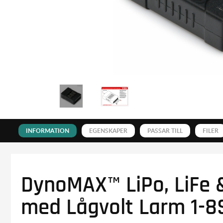
INFORMATION
EGENSKAPER
PASSAR TILL
FILER
DynoMAX™ LiPo, LiFe &
med Lågvolt Larm 1-8