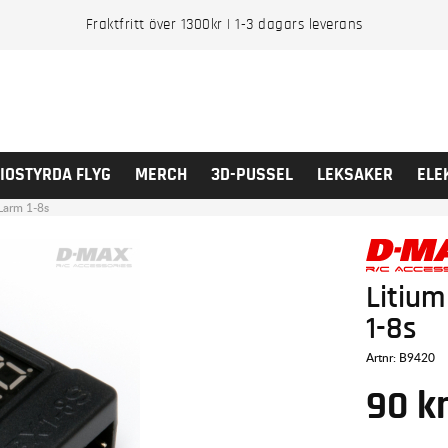
Fraktfritt över 1300kr | 1-3 dagars leverans
IOSTYRDA FLYG
MERCH
3D-PUSSEL
LEKSAKER
ELE
 Larm 1-8s
Litium
1-8s
Artnr:
B9420
90
k