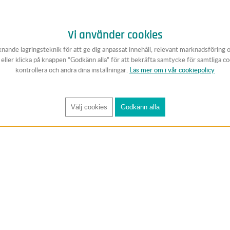
Vi använder cookies
knande lagringsteknik för att ge dig anpassat innehåll, relevant marknadsföring 
v eller klicka på knappen “Godkänn alla” för att bekräfta samtycke för samtliga c
kontrollera och ändra dina inställningar.
Läs mer om i vår cookiepolicy
Välj cookies
Godkänn alla
FÅ RYNOS NYHETSBREV
Anmäl