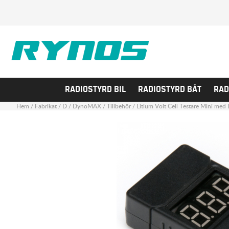
RADIOSTYRD BIL
RADIOSTYRD BÅT
RAD
Hem
/
Fabrikat
/
D
/
DynoMAX
/
Tillbehör
/
Litium Volt Cell Testare Mini med