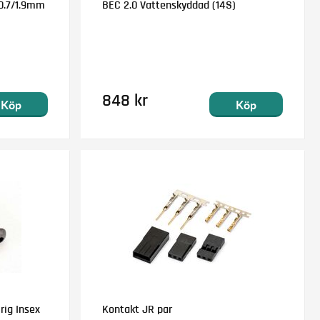
0.7/1.9mm
BEC 2.0 Vattenskyddad (14S)
848 kr
Köp
Köp
rig Insex
Kontakt JR par