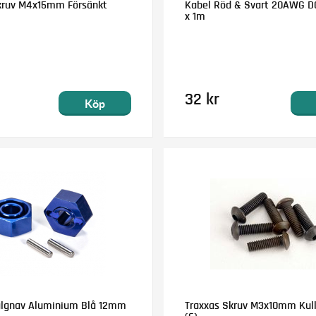
kruv M4x15mm Försänkt
Kabel Röd & Svart 20AWG D
x 1m
32 kr
Köp
älgnav Aluminium Blå 12mm
Traxxas Skruv M3x10mm Kull