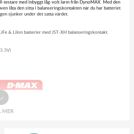
cell-testare med inbyggt låg-volt larm från DynoMAX. Med den
även låta den sitta i balanseringskontakten när du har batteriet
ngen sjunker under det satta värdet.
iFe & LiIon batterier med JST-XH balanseringskontakt
 3.3V)
A MER