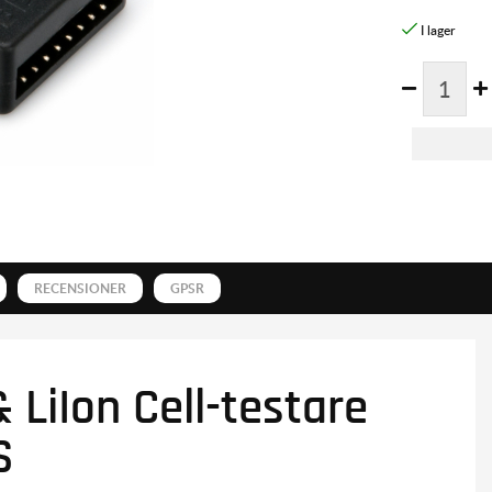
RECENSIONER
GPSR
 LiIon Cell-testare
S