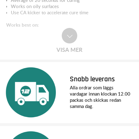
Works on oily surfaces
Use CA kicker to accelerate cure time
Works best on:
Aluminum
Ceramic
Leather
VISA MER
Metal
Most Plastics
Pottery
Rubber
Veneer
Snabb leverans
Wood
Alla ordrar som läggs
Bottle volume:
vardagar innan klockan 12.00
1/4 oz / 7 gr (glue brush within the cap)
packas och skickas redan
samma dag.