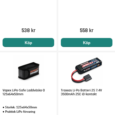
538 kr
558 kr
Köp
Köp
Vapex LiPo-Safe Laddväska-D
Traxxas Li-Po Batteri 2S 7.4V
125x64x50mm
3500mAh 25C iD-kontakt
• Storlek: 125x64x50mm
• Praktisk LiPo förvaring