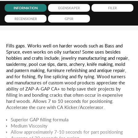
INFORMATION
EGENSKAPER
FILER
RECENSIONER
GPSR
Fills gaps. Works well on harder woods such as Bass and
Spruce, even works on oily surfaces! Some uses besides
hobbies and crafts include; jewelry manufacturing and repair,
taxidermy, pool cue tips, darts, archery, knife making, mold
and pattern making, furniture refinishing and antique repair,
and for fishing, fly line splicing and fly tying. Wood turners
and manufactures of custom wood products appreciate the
ability of ZAP-A-GAP CA+ to help save their projects by
filling in and bonding cracks that often occur in expensive
hard woods. Allows 7 to 10 seconds for positioning.
Accelerate the cure with CA Kicker/Accelerator.
Superior GAP filling formula
Medium Viscosity
Allow approximately 7-10 seconds for part positioning
Average of 20 seconds for curing